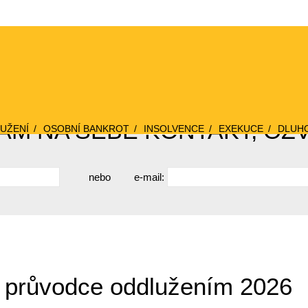
M NA SEBE KONTAKT, OZ
UŽENÍ
OSOBNÍ BANKROT
INSOLVENCE
EXEKUCE
DLUH
nebo
e-mail:
í průvodce oddlužením 2026