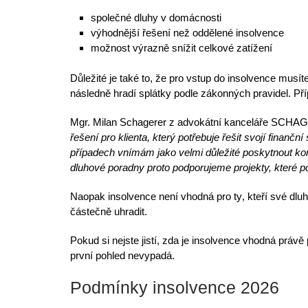
společné dluhy v domácnosti
výhodnější řešení
než oddělené insolvence
možnost výrazně snížit celkové zatížení
Důležité je také to, že pro
vstup do insolvence
musíte
následně hradí splátky podle zákonných pravidel. Pří
Mgr. Milan Schagerer z
advokátní kanceláře SCHAGE
řešení pro klienta, který potřebuje řešit svojí finančn
případech vnímám jako velmi důležité poskytnout kon
dluhové poradny proto podporujeme projekty, které po
Naopak
insolvence není vhodná pro ty
, kteří své dl
částečně uhradit.
Pokud si nejste jistí, zda je insolvence vhodná právě
první pohled nevypadá.
Podmínky insolvence 2026