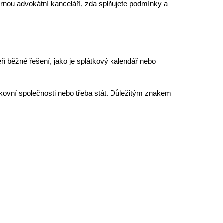
ornou advokátní kanceláří, zda
splňujete podmínky
a
ň běžné řešení, jako je splátkový kalendář nebo
kovní společnosti nebo třeba stát. Důležitým znakem