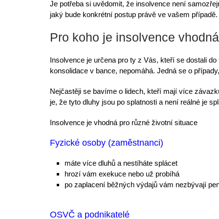
Je potřeba si uvědomit, že insolvence není samozře
jaký bude konkrétní postup právě ve vašem případě.
Pro koho je insolvence vhodná
Insolvence je určena pro ty z Vás, kteří se dostali d
konsolidace v bance, nepomáhá. Jedná se o případy
Nejčastěji se bavíme o lidech, kteří
mají více závazk
je, že tyto dluhy jsou po splatnosti a není reálné je sp
Insolvence je vhodná pro různé životní situace
Fyzické osoby (zaměstnanci)
máte více dluhů
a nestíháte splácet
hrozí vám exekuce nebo už probíhá
po zaplacení běžných výdajů vám nezbývají pe
OSVČ a podnikatelé