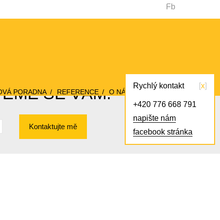
Fb
Rychlý kontakt
x
VEME SE VÁM!
OVÁ PORADNA
REFERENCE
O NÁS
KONTAKT
+420 776 668 791
napište nám
Kontaktujte mě
facebook stránka