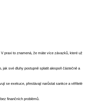
. V praxi to znamená, že máte více závazků, které už
b,
jak své dluhy postupně splatit
alespoň částečně a
vují se exekuce, přestávají narůstat sankce a věřitelé
 bez finančních problémů.