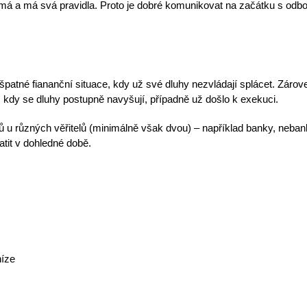
jmá a
má svá pravidla
. Proto je dobré komunikovat na začátku s odb
o špatné fiananční situace, kdy už
své dluhy nezvládají splácet.
Zárove
, kdy se
dluhy postupně navyšují
, případně už došlo k exekuci.
ů u různých věřitelů (minimálně však dvou)
– například banky, neban
latit v dohledné době.
níze