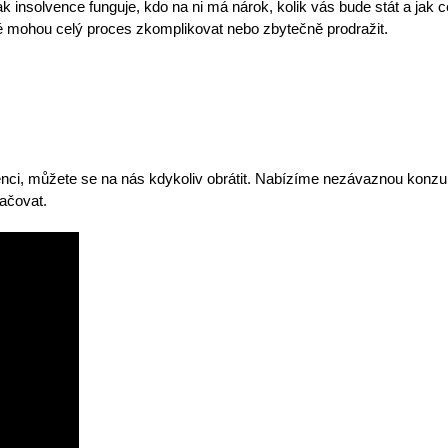
jak insolvence funguje, kdo na ni má nárok,
kolik vás bude stát
a jak c
ré mohou celý proces zkomplikovat nebo zbytečně prodražit.
enci, můžete se na nás kdykoliv obrátit.
Nabízíme nezávaznou konzul
ačovat.