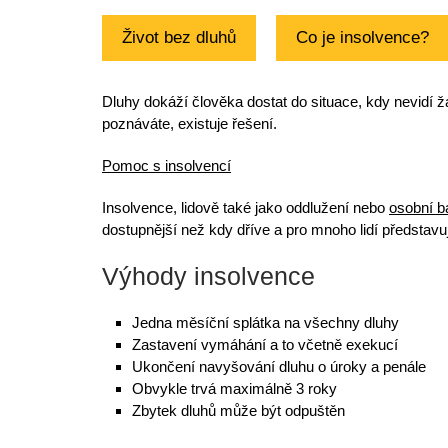
Život bez dluhů
Co je insolvence?
Dluhy
dokáží člověka dostat do situace, kdy nevidí 
poznáváte, existuje řešení.
Pomoc s insolvencí
Insolvence
, lidově také jako oddlužení nebo
osobní b
dostupnější než kdy dříve a pro mnoho lidí představu
Výhody insolvence
Jedna měsíční splátka
na všechny dluhy
Zastavení vymáhání a to včetně exekucí
Ukončení navyšování dluhu o úroky a penále
Obvykle trvá
maximálně 3 roky
Zbytek dluhů
může být
odpuštěn