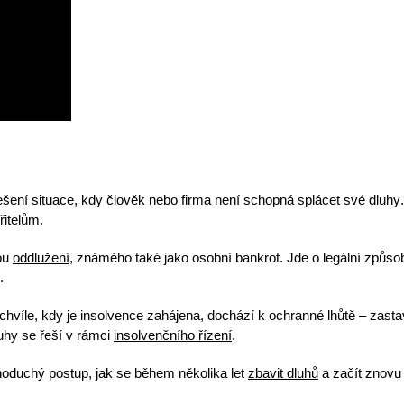
řešení situace, kdy člověk nebo firma
není schopná splácet své dluhy
řitelům
.
mou
oddlužení
, známého také jako
osobní bankrot
. Jde o legální způso
.
chvíle, kdy je insolvence zahájena, dochází k ochranné lhůtě – zasta
uhy se řeší v rámci
insolvenčního řízení
.
noduchý postup
, jak se během několika let
zbavit dluhů
a začít znovu