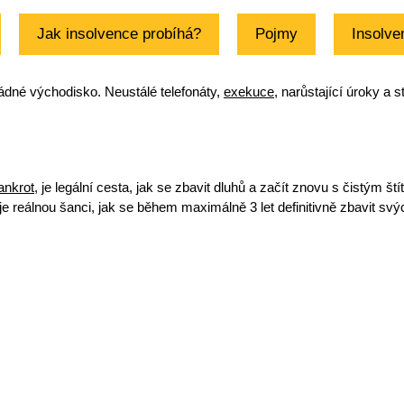
Jak insolvence probíhá?
Pojmy
Insolve
žádné východisko. Neustálé telefonáty,
exekuce
, narůstající úroky a s
ankrot
, je legální cesta,
jak se zbavit dluhů
a začít znovu s čistým š
je reálnou šanci, jak se během maximálně 3 let definitivně
zbavit sv