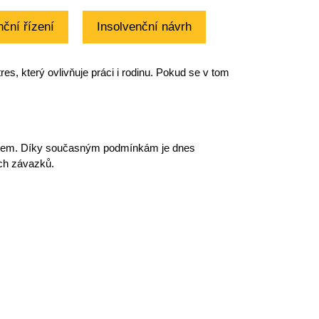
nční řízení
Insolvenční návrh
tres, který ovlivňuje práci i rodinu. Pokud se v tom
títem. Díky současným podmínkám je dnes
ých závazků
.