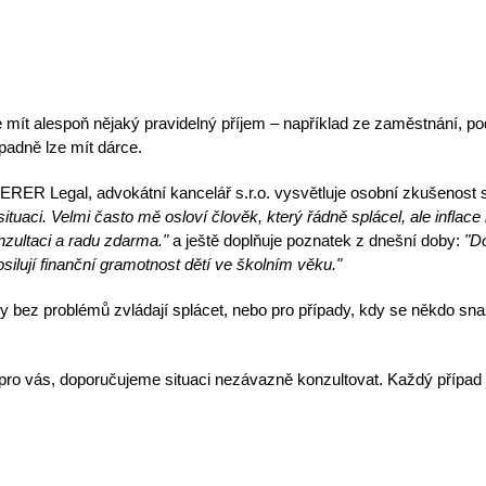
 mít alespoň nějaký
pravidelný příjem
– například ze zaměstnání, po
padně lze mít dárce.
RER Legal, advokátní kancelář s.r.o.
vysvětluje
osobní zkušenost
s
í situaci. Velmi často mě osloví člověk, který řádně splácel, ale infla
zultaci a radu zdarma."
a ještě doplňuje
poznatek z dnešní doby
:
"Do
silují finanční gramotnost dětí ve školním věku."
uhy bez problémů zvládají splácet, nebo pro případy, kdy se někdo sna
 pro vás,
doporučujeme situaci nezávazně konzultovat
. Každý případ 