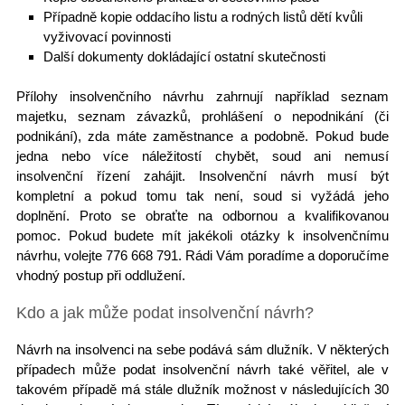
Případně kopie oddacího listu a rodných listů dětí kvůli
vyživovací povinnosti
Další dokumenty dokládající ostatní skutečnosti
Přílohy insolvenčního návrhu
zahrnují například seznam
majetku, seznam závazků, prohlášení o nepodnikání (či
podnikání), zda máte zaměstnance a podobně. Pokud bude
jedna nebo více náležitostí chybět, soud ani nemusí
insolvenční řízení zahájit.
Insolvenční návrh musí být
kompletní
a pokud tomu tak není, soud si vyžádá jeho
doplnění. Proto se obraťte na odbornou a kvalifikovanou
pomoc. Pokud budete mít jakékoli otázky k insolvenčnímu
návrhu,
volejte 776 668 791
. Rádi Vám poradíme a doporučíme
vhodný postup při oddlužení.
Kdo a jak může podat insolvenční návrh?
Návrh na insolvenci na sebe podává sám dlužník. V některých
případech může podat insolvenční návrh také věřitel, ale v
takovém případě má stále dlužník možnost v následujících 30