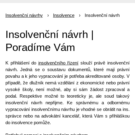
Insolvenční návrhy
Insolvence
Insolvenční návrh
Insolvenční návrh |
Poradíme Vám
K přihlášení do
insolvenčního řízení
slouží právě
insolvenční
návrh
. Jedná se o soustavu dokumentů, které mají právní
povahu a k jeho vypracování je potřeba akreditované osoby. V
případě, že dlužník nemá vzdělání z ekonomické nebo právní
vysoké školy, není možné, aby si sám žádost zpracoval a
podal. Respektive možné to teoreticky je, ale soud takový
insolvenční návrh nepřijme. Ke správnému a odbornému
vypracování insolvenčnímu návrhu
je vhodné se obrátit na ins.
správce nebo na advokátní kancelář, která Vám s
přihláškou
do insolvence
pomůže.