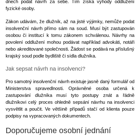
dnech podat návrh za sebe. Tím získá výhody oddlužení
fyzické osoby.
Zákon udávám, že dlužník, až na jisté výjimky, nemůže podat
insolvenční návrh přímo sám na soud. Musí být zastupován
osobou či institucí k tomu zákonem schválenou.
Návrhy na
povolení oddlužení
mohou podávat například advokáti, notáři
nebo akreditované společnosti. Žádost se podává na příslušný
krajský soud podle bydliště či sídla dlužníka.
Jak sepsat návrh na insolvenci?
Pro samotný insolvenční návrh existuje jasně daný formulář od
Ministerstva spravedlnosti. Oprávněné osoba určená k
zastupování dlužníka musí tyto postupy znát a řádně
dlužníkovi celý proces ohledně sepsání návrhu na insolvenci
vysvětlit a poučit. Ve většině případů stačí od klienta pouze
podpisy na vypracovaných dokumentech.
Doporučujeme osobní jednání