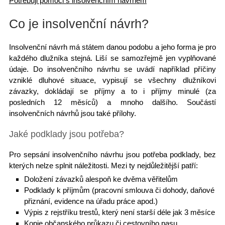
Potřebuji pomoci s insolvenčním návrhem
Co je insolvenční návrh?
Insolvenční návrh
má státem danou podobu a jeho forma je pro
každého dlužníka
stejná. Liší se samozřejmě jen vyplňované
údaje. Do insolvenčního návrhu se uvádí například příčiny
vzniklé dluhové situace, vypisují se všechny dlužníkovi
závazky, dokládají se příjmy a to i příjmy minulé (za
posledních 12 měsíců) a mnoho dalšího.
Součástí
insolvenčních návrhů
jsou také přílohy.
Jaké podklady jsou potřeba?
Pro sepsání insolvenčního návrhu jsou potřeba podklady, bez
kterých nelze splnit náležitosti. Mezi ty nejdůležitější patří:
Doložení závazků alespoň ke dvěma věřitelům
Podklady k příjmům (pracovní smlouva či dohody, daňové
přiznání, evidence na úřadu práce apod.)
Výpis z rejstříku trestů, který není starší déle jak 3 měsíce
Kopie občanského průkazu či cestovního pasu