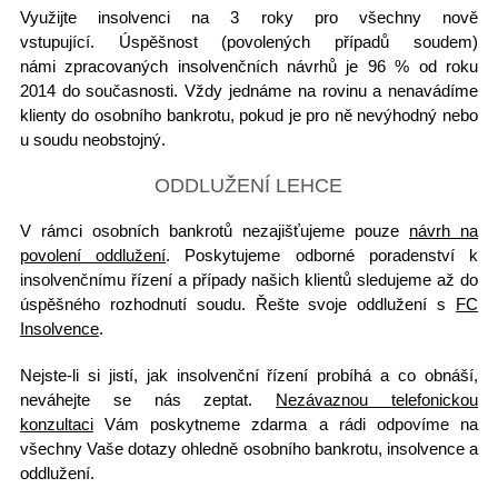
Využijte
insolvenci na 3 roky pro všechny
nově
vstupující.
Úspěšnost
(povolených případů soudem)
námi zpracovaných insolvenčních návrhů je
96 % od roku
2014 do současnosti
. Vždy jednáme na rovinu a nenavádíme
klienty do osobního bankrotu, pokud je pro ně nevýhodný nebo
u soudu neobstojný.
ODDLUŽENÍ LEHCE
V rámci osobních bankrotů nezajišťujeme pouze
návrh na
povolení oddlužení
. Poskytujeme odborné poradenství k
insolvenčnímu řízení
a případy našich klientů sledujeme až do
úspěšného rozhodnutí soudu
. Řešte svoje
oddlužení
s
FC
Insolvence
.
Nejste-li si jistí, jak insolvenční řízení probíhá a co obnáší,
neváhejte se nás zeptat.
Nezávaznou telefonickou
konzultaci
Vám poskytneme
zdarma
a rádi odpovíme na
všechny Vaše dotazy ohledně osobního bankrotu, insolvence a
oddlužení.