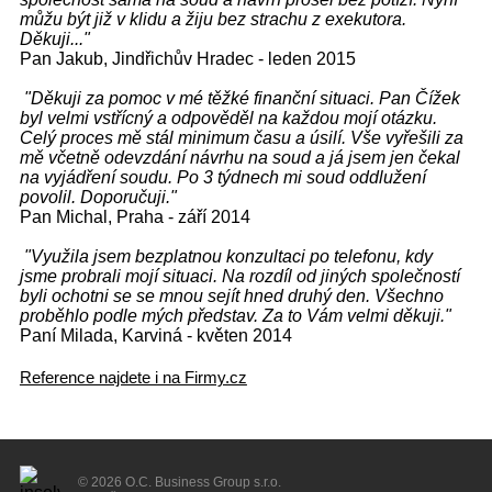
můžu být již v klidu a žiju bez strachu z exekutora.
Děkuji..."
Pan Jakub, Jindřichův Hradec - leden 2015
"Děkuji za pomoc v mé těžké finanční situaci. Pan Čížek
byl velmi vstřícný a odpověděl na každou mojí otázku.
Celý proces mě stál minimum času a úsilí. Vše vyřešili za
mě včetně odevzdání návrhu na soud a já jsem jen čekal
na vyjádření soudu. Po 3 týdnech mi soud oddlužení
povolil. Doporučuji."
Pan Michal, Praha - září 2014
"Využila jsem bezplatnou konzultaci po telefonu, kdy
jsme probrali mojí situaci. Na rozdíl od jiných společností
byli ochotni se se mnou sejít hned druhý den. Všechno
proběhlo podle mých představ. Za to Vám velmi děkuji."
Paní Milada, Karviná - květen 2014
Reference najdete i na Firmy.cz
© 2026 O.C. Business Group s.r.o.