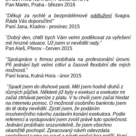
Pan Martin, Praha - březen 2016
"Děkuji za rychlé a bezproblémové
oddlužení
švagra.
Ráda Vás doporučím!"
Paní Jana, Kladno - prosinec 2015
"Dobrý den, chtěl bych Vám velmi poděkovat za vyřešení
mé hrozné situace. Už jsem si nevěděl rady."
Pan Aleš, Přerov - červen 2015
"Spolupráce s firmou probíhala na profesionální úrovni.
Při jednání byli velmi citliví a časově flexibilní dle mých
možností."
Paní Ivana, Kutná Hora - únor 2015
"Spadl jsem do dluhové pasti. Měl jsem hodně dluhů z
různých půjček. Některé již byly v exekuci a exekutor mi
začal ztrhávat peníze z platu. V tu chvíli jsem začal hledat
na internetu pomoc. O možnosti osobního bankrotu jsem
do té doby nevěděl. Zjistil jsem, že podáním
insolvenčního návrhu zastavím konání exekutora. Podle
referencí a vystupování jsem zvolil právě tuto společnost.
Jednání probíhalo srozumitelně, že jsem všechno
okamžitě pochopil. Zpracovaný návrh odevzdala
společnost sama na soud a návrh prošel bez potíží. Nyní