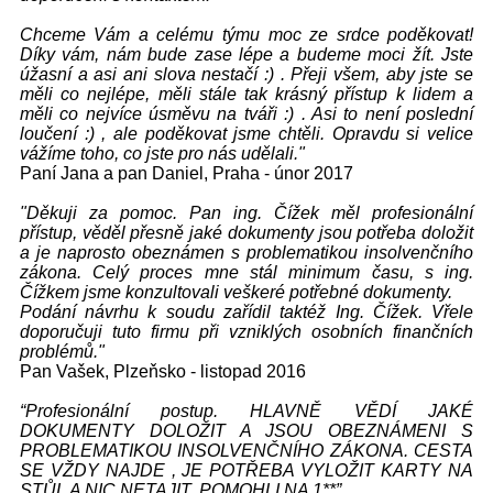
Chceme Vám a celému týmu moc ze srdce poděkovat!
Díky vám, nám bude zase lépe a budeme moci žít. Jste
úžasní a asi ani slova nestačí :) . Přeji všem, aby jste se
měli co nejlépe, měli stále tak krásný přístup k lidem a
měli co nejvíce úsměvu na tváři :) . Asi to není poslední
loučení :) , ale poděkovat jsme chtěli. Opravdu si velice
vážíme toho, co jste pro nás udělali."
Paní Jana a pan Daniel, Praha - únor 2017
"Děkuji za pomoc. Pan ing. Čížek měl profesionální
přístup, věděl přesně jaké dokumenty jsou potřeba doložit
a je naprosto obeznámen s problematikou insolvenčního
zákona. Celý proces mne stál minimum času, s ing.
Čížkem jsme konzultovali veškeré potřebné dokumenty.
Podání návrhu k soudu zařídil taktéž Ing. Čížek. Vřele
doporučuji tuto firmu při vzniklých osobních finančních
problémů."
Pan Vašek, Plzeňsko - listopad 2016
“Profesionální postup. HLAVNĚ VĚDÍ JAKÉ
DOKUMENTY DOLOŽIT A JSOU OBEZNÁMENI S
PROBLEMATIKOU INSOLVENČNÍHO ZÁKONA. CESTA
SE VŽDY NAJDE , JE POTŘEBA VYLOŽIT KARTY NA
STŮL A NIC NETAJIT. POMOHLI NA 1**”