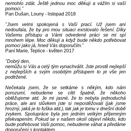
nemohlo zdát. Ještě jednou moc děkuji a vážím si vaší
pomoci."
Pan Dušan, Louny - listopad 2018
"Jsem velmi spokojená s Vaší prací. Už jsem ani
nedoufala, že by pro mou situaci existovalo řešení. Díky
Vašemu přístupu a Vámi odvedené práci se mi spí
mnohem lépe. Moc děkuji a když bude někdo potřebovat
pomoci jako já, hned Vás doporučím."
Paní Marie, Teplice - květen 2017
"Dobrý den,
nemůžu si Vás a celý tým vynachválit. Jste prostě nejlepší
z nejlepších a svým osobitým přístupem to je vše jen
podtržené.
Nečekala jsem, že se setkáme s někým, kdo nám
porozumí, nebudeme se cítit špatně, že někoho
obtěžujeme atd. Je mi jasné, že to nebyla jednoduchá
práce, ale ani slůvkem jste si nepostěžovali (jak jsme
hrozný, jaká je to fuška atd.), tak jak je tomu v dnešní době
zvykem. Spolupráce byla jen jedním velkým příjemným
překvapením. Pokud se v našem okolí objeví někdo, kdo
bude potřebovat Vaši pomoc, nebudeme váhat a předáme
doporučení s kontaktem.