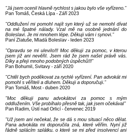
"Já jsem ocenil hlavně rychlost s jakou bylo vše vyřízeno."
Pan Tomáš, Česká Lípa - Září 2023
"Oddlužení mi pomohl najít syn který už se nemohl dívat
na mé špatné nálady. Vzal mě na osobně jednání do
Boleslavi. Je mi mnohem lépe. Děkuji vám i synovi."
Paní Zlatuše, Mladá Boleslav - leden 2023
"Opravdu se mi ulevilo!!! Moc děkuji za pomoc, v kterou
jsem již ani nevěřil. Jsem rád že jsem našel právě vás.
Díky a přeji mnoho podobných úspěchů!!!"
Pan Bohumil, Svitavy - září 2020
"Chtěl bych poděkovat za rychlé vyřízení. Pan advokát mi
pomohl s věřiteli a dluhem. Děkuji a doporučuji."
Pan Tomáš, Most - duben 2020
"Moc děkuji panu advokátovi za pomoc s mým
oddlužením. Vše probíhalo přesně tak, jak jsem očekával"
Pan Radim, Ústí nad Orlicí - červenec 2019
"Už jsem ani nečekal, že se dá s mou situací něco dělat.
Pana advokáta mi doporučila zná, které věřím. Nyní již
řádně splácím splátku, o které se mi před insolvencí ani