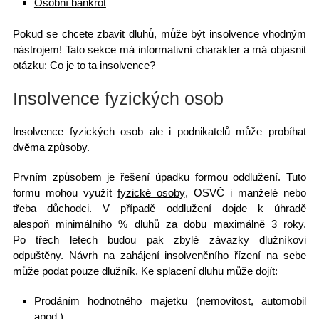
Osobní bankrot
Pokud se chcete
zbavit dluhů
, může být insolvence vhodným
nástrojem! Tato sekce má informativní charakter a má objasnit
otázku: Co je to ta insolvence?
Insolvence fyzických osob
Insolvence fyzických osob ale i podnikatelů může probíhat
dvěma způsoby.
Prvním způsobem
je řešení úpadku formou oddlužení. Tuto
formu mohou využít
fyzické osoby
, OSVČ i manželé nebo
třeba důchodci. V případě oddlužení dojde k úhradě
alespoň minimálního % dluhů za dobu
maximálně 3 roky.
Po třech letech budou pak zbylé závazky dlužníkovi
odpuštěny. Návrh na zahájení insolvenčního řízení na sebe
může podat pouze dlužník.
Ke splacení dluhu může dojít:
Prodáním hodnotného majetku (nemovitost, automobil
apod.)