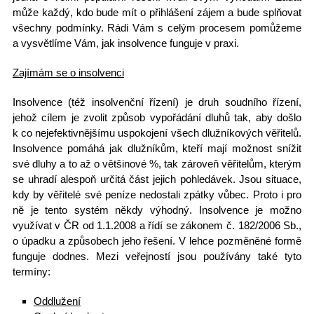
může každý, kdo bude mít o přihlášení zájem a bude splňovat
všechny podmínky. Rádi Vám s celým procesem pomůžeme
a vysvětlíme Vám, jak insolvence funguje v praxi.
Zajímám se o insolvenci
Insolvence
(též insolvenční řízení) je druh soudního řízení,
jehož cílem je zvolit způsob vypořádání dluhů tak, aby došlo
k co nejefektivnějšímu uspokojení všech dlužníkových věřitelů.
Insolvence pomáhá
jak dlužníkům, kteří mají možnost
snížit
své dluhy
a to až o většinové %, tak zároveň věřitelům, kterým
se uhradí alespoň určitá část jejich pohledávek. Jsou situace,
kdy by věřitelé své peníze nedostali zpátky vůbec. Proto i pro
ně je tento systém někdy výhodný. Insolvence je možno
využívat v ČR od 1.1.2008 a řídí se zákonem č. 182/2006 Sb.,
o úpadku a způsobech jeho řešení. V lehce pozměněné formě
funguje dodnes. Mezi veřejností jsou používány také tyto
termíny:
Oddlužení