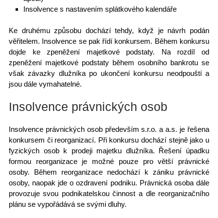
Insolvence s nastavením splátkového kalendáře
Ke druhému způsobu
dochází tehdy, když je návrh podán
věřitelem. Insolvence se pak řídí konkursem. Během konkursu
dojde ke zpeněžení majetkové podstaty. Na rozdíl od
zpeněžení majetkové podstaty během osobního bankrotu se
však závazky dlužníka po ukončení konkursu neodpouští a
jsou dále vymahatelné.
Insolvence právnických osob
Insolvence právnických osob především s.r.o. a a.s. je řešena
konkursem či reorganizací.
Při konkursu dochází stejně jako u
fyzických osob k prodeji majetku dlužníka. Řešení úpadku
formou reorganizace je možné pouze pro větší právnické
osoby. Během reorganizace nedochází k zániku právnické
osoby, naopak jde o ozdravení podniku. Právnická osoba dále
provozuje svou podnikatelskou činnost a dle reorganizačního
plánu se vypořádává se svými dluhy.