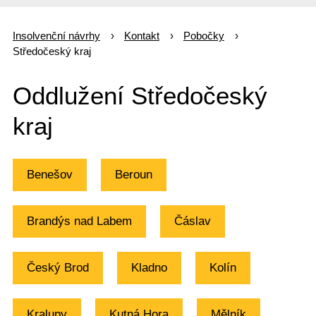
Insolvenční návrhy
Kontakt
Pobočky
Středočeský kraj
Oddlužení Středočeský
kraj
Benešov
Beroun
Brandýs nad Labem
Čáslav
Český Brod
Kladno
Kolín
Kralupy
Kutná Hora
Mělník