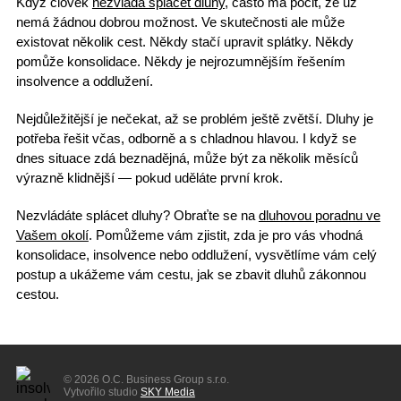
Když člověk
nezvládá splácet dluhy
, často má pocit, že už
nemá žádnou dobrou možnost. Ve skutečnosti ale
může
existovat několik cest
. Někdy stačí upravit splátky. Někdy
pomůže konsolidace. Někdy je
nejrozumnějším řešením
insolvence
a oddlužení.
Nejdůležitější je nečekat, až se problém ještě zvětší.
Dluhy je
potřeba řešit včas
, odborně a s chladnou hlavou. I když se
dnes situace zdá beznadějná, může být za několik měsíců
výrazně klidnější
— pokud uděláte první krok.
Nezvládáte splácet dluhy?
Obraťte se na
dluhovou poradnu ve
Vašem okolí
. Pomůžeme vám zjistit, zda je pro vás vhodná
konsolidace, insolvence nebo oddlužení, vysvětlíme vám celý
postup a
ukážeme vám cestu, jak se zbavit dluhů
zákonnou
cestou.
© 2026 O.C. Business Group s.r.o.
Vytvořilo studio
SKY Media