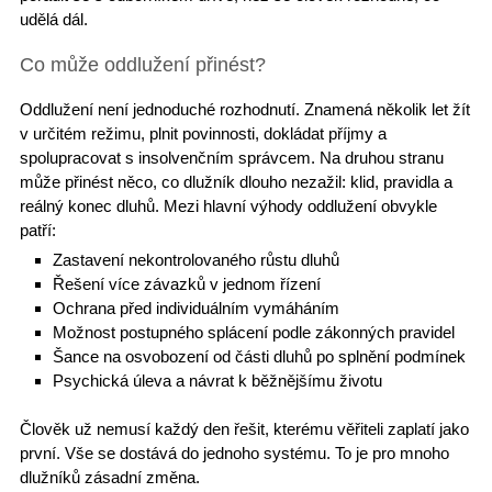
udělá dál.
Co může oddlužení přinést?
Oddlužení není jednoduché rozhodnutí. Znamená několik let žít
v určitém režimu,
plnit povinnosti
, dokládat příjmy a
spolupracovat s insolvenčním správcem
. Na druhou stranu
může přinést něco, co dlužník dlouho nezažil: klid, pravidla a
reálný konec dluhů. Mezi
hlavní výhody oddlužení
obvykle
patří:
Zastavení nekontrolovaného růstu dluhů
Řešení více závazků v jednom řízení
Ochrana před individuálním vymáháním
Možnost postupného splácení
podle zákonných pravidel
Šance na osvobození od části dluhů po splnění podmínek
P
sychická úleva
a návrat k běžnějšímu životu
Člověk už
nemusí každý den řešit
, kterému věřiteli zaplatí jako
první. Vše se dostává do jednoho systému. To je pro mnoho
dlužníků
zásadní změna
.