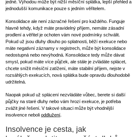
jedné.
Výhodou může být
nižší měsíční splátka, lepší přehled a
jednodušší komunikace
pouze s jedním věřitelem.
Konsolidace ale není zázračné řešení
pro každého. Funguje
hlavně tehdy, když máte
pravidelný příjem
, nemáte zásadní
prodlení a věřitel je ochoten vám nové podmínky schválit.
Pokud už jsou dluhy
dlouho po splatnosti
, běží exekuce nebo
máte negativní záznamy v registrech, může být konsolidace
nedostupná nebo nevýhodná. Konsolidace tedy může dávat
smysl, pokud máte
více půjček
, ale stále je zvládáte splácet,
chcete snížit měsíční zatížení, máte stabilní příjem, nejste v
rozsáhlých exekucích
, nová splátka bude opravdu dlouhodobě
udržitelná.
Naopak pokud
už splácení nezvládáte vůbec
, berete si další
půjčky na staré dluhy nebo vám hrozí exekuce, je potřeba
zvážit jiné řešení
. V takové situaci může být
vhodnější
insolvence
neboli
oddlužení
.
Insolvence je cesta, jak