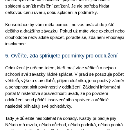
splácení a snížit měsíční zatížení. Je ale potřeba
hlídat
celkovou cenu úvěru
, dobu splácení a podmínky.
Konsolidace by vám měla pomoci
, ne vás uvázat do ještě
delšího a
dražšího závazku
. Pokud už máte více exekucí nebo
dlouhodobě nezvládáte splácet, poraďte se, zda není
vhodnější
insolvence
.
5. Ověřte, zda splňujete podmínky pro oddlužení
Oddlužení je určeno lidem
, kteří mají více věřitelů a nejsou
schopni své
závazky řádně splácet
. V praxi se posuzuje počet
věřitelů, výše a stav dluhů, příjem dlužníka, jeho poctivý záměr
a schopnost plnit povinnosti v oddlužení. Základní informační
portál Ministerstva spravedlnosti uvádí, že po povolení
oddlužení soud přidělí
insolvenčního správce
a věřitelé
následně přihlašují své pohledávky.
Tady je důležité
nespoléhat na dohady
. Každý případ je jiný.
Někdo má mzdu, někdo důchod, někdo podniká, někdo
pobírá