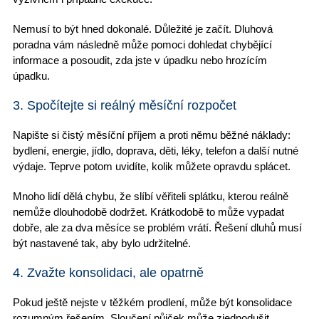
Nemusí to být hned dokonalé. Důležité je začít.
Dluhová
poradna
vám následně může pomoci
dohledat chybějící
informace
a posoudit, zda jste v úpadku nebo
hrozícím
úpadku
.
3. Spočítejte si reálný měsíční rozpočet
Napište si
čistý měsíční příjem
a proti němu běžné náklady:
bydlení,
energie, jídlo, doprava
, děti, léky, telefon a další nutné
výdaje. Teprve potom uvidíte, kolik můžete opravdu splácet.
Mnoho lidí dělá chybu, že slíbí věřiteli splátku, kterou reálně
nemůže dlouhodobě dodržet
. Krátkodobě to může vypadat
dobře, ale za dva měsíce se problém vrátí.
Řešení dluhů
musí
být nastavené tak, aby bylo udržitelné.
4. Zvažte konsolidaci, ale opatrně
Pokud ještě nejste v těžkém prodlení, může být konsolidace
rozumným řešením.
Sloučení půjček
může zjednodušit