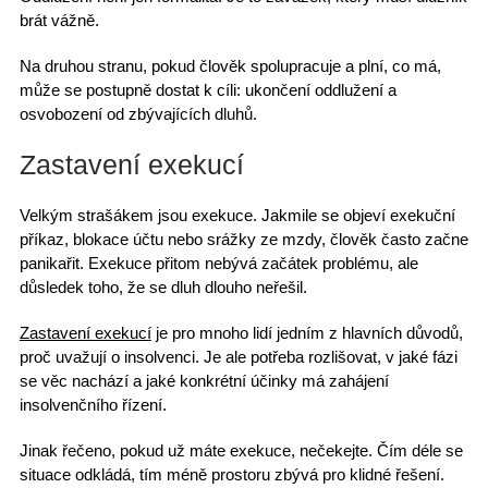
brát vážně.
Na druhou stranu, pokud člověk
spolupracuje
a plní, co má,
může se postupně dostat k cíli: ukončení oddlužení a
osvobození od zbývajících dluhů
.
Zastavení exekucí
Velkým strašákem jsou exekuce. Jakmile se
objeví exekuční
příkaz
, blokace účtu nebo srážky ze mzdy, člověk často začne
panikařit. Exekuce přitom nebývá začátek problému, ale
důsledek toho, že se dluh dlouho neřešil.
Zastavení exekucí
je pro mnoho lidí jedním z hlavních důvodů,
proč uvažují o insolvenci
. Je ale potřeba rozlišovat, v jaké fázi
se věc nachází a jaké konkrétní účinky má
zahájení
insolvenčního řízení
.
Jinak řečeno,
pokud už máte exekuce
, nečekejte. Čím déle se
situace odkládá, tím méně prostoru zbývá pro klidné řešení.