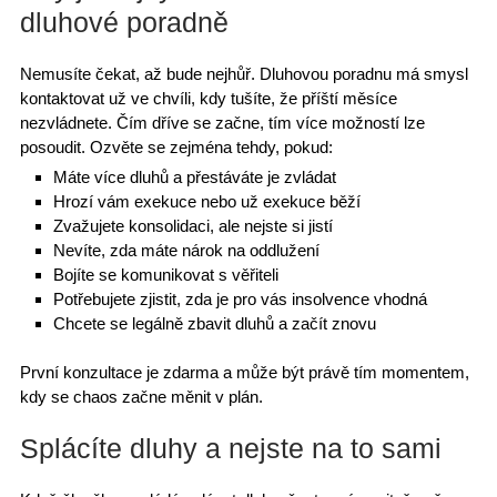
dluhové poradně
Nemusíte čekat, až bude nejhůř.
Dluhovou poradnu má smysl
kontaktovat
už ve chvíli, kdy tušíte, že příští měsíce
nezvládnete.
Čím dříve se začne
, tím více možností lze
posoudit. Ozvěte se zejména tehdy, pokud:
Máte
více dluhů
a přestáváte je zvládat
Hrozí vám exekuce nebo už exekuce běží
Zvažujete konsolidac
i, ale nejste si jistí
Nevíte, zda máte
nárok na oddlužen
í
Bojíte se komunikovat s věřiteli
Potřebujete zjistit, zda je pro vás
insolvence vhodná
Chcete se legálně zbavit dluhů a začít znovu
První konzultace je zdarma
a může být právě tím momentem,
kdy se chaos začne měnit v plán.
Splácíte dluhy a nejste na to sami