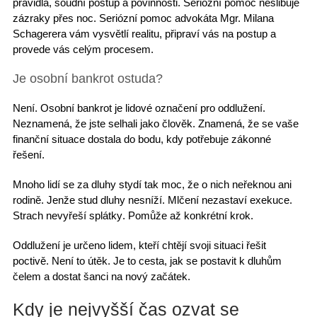
pravidla
, soudní postup a povinnosti. Seriózní pomoc neslibuje
zázraky přes noc.
Seriózní pomoc advokáta Mgr. Milana
Schagerera
vám vysvětlí realitu, připraví vás na postup a
provede vás celým procesem.
Je osobní bankrot ostuda?
Není.
Osobní bankrot je lidové označení pro oddlužení.
Neznamená, že jste selhali jako člověk. Znamená, že se
vaše
finanční situace
dostala do bodu, kdy potřebuje zákonné
řešení.
Mnoho lidí se za dluhy stydí
tak moc, že o nich neřeknou ani
rodině. Jenže stud dluhy nesníží. Mlčení nezastaví exekuce.
Strach nevyřeší splátky
. Pomůže až konkrétní krok.
Oddlužení je určeno lidem, kteří chtějí svoji
situaci řešit
poctivě
. Není to útěk. Je to cesta, jak se
postavit k dluhům
čelem
a dostat šanci na nový začátek.
Kdy je nejvyšší čas ozvat se