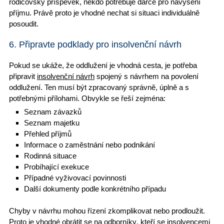
rodičovský příspěvek
, někdo potřebuje dárce pro navýšení
příjmu. Právě proto je vhodné nechat si situaci
individuálně
posoudit
.
6. Připravte podklady pro insolvenční návrh
Pokud se ukáže, že oddlužení je vhodná cesta, je potřeba
připravit
insolvenční návrh
spojený s návrhem na
povolení
oddlužení
. Ten musí být zpracovaný správně, úplně a s
potřebnými přílohami. Obvykle se řeší zejména:
Seznam závazků
Seznam majetku
Přehled příjmů
Informace o zaměstnání nebo
podnikání
Rodinná situace
Probíhající exekuce
Případné vyživovací povinnosti
Další dokumenty podle konkrétního případu
Chyby v návrhu
mohou řízení zkomplikovat nebo prodloužit.
Proto je vhodné
obrátit se na odborníky
, kteří se insolvencemi