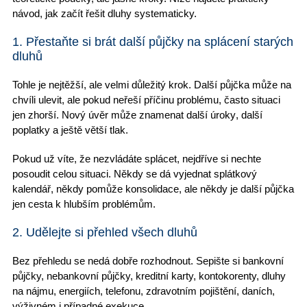
návod
, jak začít řešit dluhy systematicky.
1. Přestaňte si brát další půjčky na splácení starých
dluhů
Tohle je nejtěžší, ale velmi
důležitý krok
. Další půjčka může na
chvíli ulevit, ale pokud
neřeší příčinu problému
, často situaci
jen zhorší. Nový úvěr může znamenat
další úroky
, další
poplatky a ještě větší tlak.
Pokud už víte, že nezvládáte splácet,
nejdříve si nechte
posoudit celou situaci
. Někdy se dá vyjednat splátkový
kalendář, někdy
pomůže konsolidace
, ale někdy je
další půjčka
jen cesta k hlubším problémům.
2. Udělejte si přehled všech dluhů
Bez přehledu se nedá dobře rozhodnout.
Sepište si
bankovní
půjčky, nebankovní půjčky, kreditní karty, kontokorenty,
dluhy
na nájmu
, energiích, telefonu,
zdravotním pojištění
, daních,
výživném i případné exekuce.