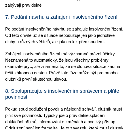
zabývají pravidelně.
7. Podání návrhu a zahájení insolvenčního řízení
Po podání insolvenčního návrhu se
zahajuje insolvenční řízení
.
Od této chvíle už se situace neposuzuje jen jako jednotlivé
dluhy u různých věřitelů, ale jako celek před soudem.
Zahájení insolvenčního řízení má významné právní účinky.
Neznamená to automaticky, že jsou všechny problémy
okamžitě pryč, ale znamená to, že se
dluhová situace
začíná
řešit zákonnou cestou. Právě tato fáze může být pro
mnoho
dlužníků
první skutečnou úlevou.
8. Spolupracujte s insolvenčním správcem a plňte
povinnosti
Pokud
soud oddlužení povolí
a následně schválí, dlužník musí
plnit své povinnosti. Typicky jde o
pravidelné splácení
,
dokládání příjmů, informování o změnách a poctivý přístup.
Oddlužení není jen formalita
. Je to závazek, který musí dlužník