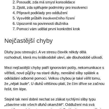
Posoudit, zda má smysl konsolidace
Zjistit, zda splňujete podmínky pro insolvenci
Připravit podklady pro oddlužení
Vysvětlit průběh insolvenčního řízení
Upozornit na povinnosti dlužníka
Pomoci vám udělat
první konkrétní krok
Nejčastější chyby
Dluhy jsou stresující
. A ve stresu člověk někdy dělá
rozhodnutí, která mu krátkodobě uleví, ale
dlouhodobě uškodí
.
Mezi nejčastější chyby patří ignorování pošty, nekomunikace s
věřiteli,
nové půjčky na staré dluhy
, nereálné sliby splátek a
odkládání odborné pomoci
.
Velkou chybou
je také věřit tomu,
že
„nějak bude“
. U dluhů většinou platí, že čím dříve se začnou
řešit, tím lépe.
Stejně tak není dobré nechat se zlákat rychlými sliby typu
„zbavíme vás všech dluhů okamžitě“
. Oddlužení
má svá