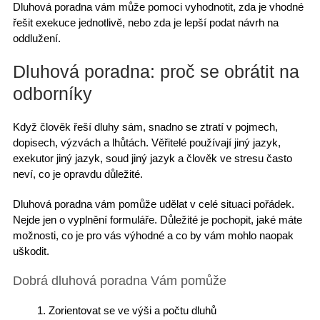
Dluhová poradna vám může pomoci vyhodnotit, zda je vhodné
řešit exekuce
jednotlivě, nebo zda je lepší
podat návrh na
oddlužení
.
Dluhová poradna: proč se obrátit na
odborníky
Když člověk
řeší dluhy sám
, snadno se ztratí v pojmech,
dopisech, výzvách a lhůtách. Věřitelé používají jiný jazyk,
exekutor jiný jazyk, soud jiný jazyk a
člověk ve stresu často
neví
, co je opravdu důležité.
Dluhová poradna vám pomůže udělat v celé situaci pořádek.
Nejde jen o vyplnění formuláře
. Důležité je pochopit, jaké máte
možnosti, co je pro vás
výhodné
a co by vám mohlo naopak
uškodit.
Dobrá dluhová poradna Vám pomůže
Zorientovat se
ve výši a počtu dluhů