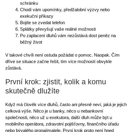
schránku
Chodí vám upomínky, předžalobní výzvy nebo
exekuční příkazy
Bojíte se zvedat telefon
Splátky převyšují vaše reálné možnosti
Po zaplacení dluhů vám
nezůstává dost peněz
na
běžný život
V takové chvíli není ostuda
požádat o pomoc
. Naopak. Čím
dříve se
situace začne řešit
, tím více možností obvykle
zůstává.
První krok: zjistit, kolik a komu
skutečně dlužíte
Když má člověk
více dluhů
, často ani přesně neví, jaká je jejich
celková výše. Něco je u banky, něco u
nebankovní
společnosti
, něco už u exekutora, další dluh může být u
mobilního operátora, zdravotní pojišťovny,
finančního úřadu
nebo bývalého pronajímatele. První krok proto není hned