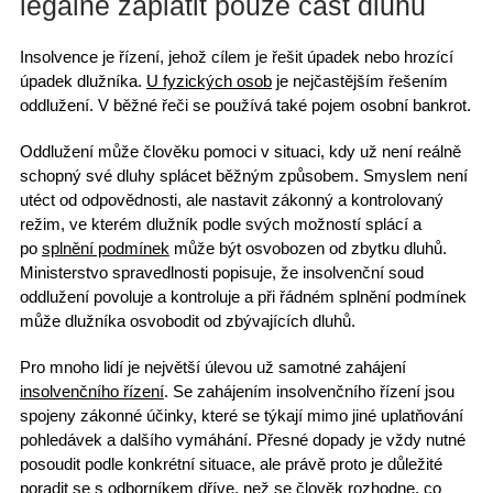
legálně zaplatit pouze část dluhů
Insolvence
je řízení, jehož cílem je řešit úpadek nebo hrozící
úpadek dlužníka
.
U fyzických osob
je nejčastějším řešením
oddlužení. V běžné řeči se používá také pojem
osobní bankrot
.
Oddlužení může člověku pomoci
v situaci, kdy už není reálně
schopný své dluhy splácet běžným způsobem. Smyslem není
utéct od odpovědnosti, ale nastavit zákonný a
kontrolovaný
režim
, ve kterém dlužník podle svých možností splácí a
po
splnění podmínek
může být osvobozen od zbytku dluhů.
Ministerstvo spravedlnosti popisuje, že i
nsolvenční soud
oddlužení povoluje
a kontroluje a při řádném splnění podmínek
může dlužníka osvobodit
od zbývajících dluhů.
Pro mnoho lidí je největší úlevou už samotné zahájení
insolvenčního řízení
. Se zahájením insolvenčního řízení jsou
spojeny zákonné účinky, které se týkají mimo jiné
uplatňování
pohledávek
a dalšího vymáhání. Přesné dopady je vždy nutné
posoudit podle konkrétní situace, ale právě proto je
důležité
poradit
se s odborníkem dříve, než se člověk rozhodne, co