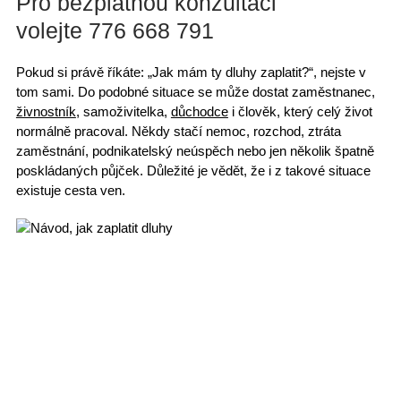
Pro bezplatnou konzultaci
volejte 776 668 791
Pokud si právě říkáte:
„Jak mám ty dluhy zaplatit?“
, nejste v
tom sami. Do podobné situace se může dostat
zaměstnanec
,
živnostník
, samoživitelka,
důchodce
i člověk, který celý život
normálně pracoval. Někdy stačí
nemoc
, rozchod,
ztráta
zaměstnání
, podnikatelský neúspěch nebo jen několik
špatně
poskládaných půjček
. Důležité je vědět, že i z takové situace
existuje cesta ven.