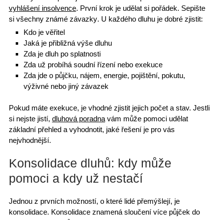
vyhlášení insolvence
. První krok je udělat si pořádek. Sepište
si
všechny známé závazky
. U každého dluhu je dobré zjistit:
Kdo je věřitel
Jaká je přibližná výše dluhu
Zda je
dluh po splatnosti
Zda už probíhá soudní řízení nebo exekuce
Zda jde o půjčku, nájem, energie, pojištění,
pokutu
,
výživné nebo jiný závazek
Pokud
máte exekuce
, je vhodné zjistit jejich počet a stav. Jestli
si nejste jistí,
dluhová poradna
vám může pomoci
udělat
základní přehled
a vyhodnotit, jaké řešení je pro vás
nejvhodnější.
Konsolidace dluhů: kdy může
pomoci a kdy už nestačí
Jednou z prvních možností, o které lidé přemýšlejí,
je
konsolidace
. Konsolidace znamená sloučení více půjček do