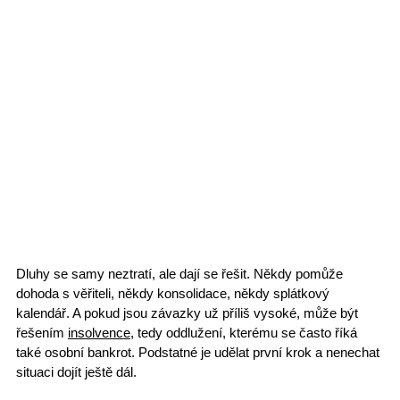
Dluhy se samy neztratí, ale
dají se řešit
. Někdy pomůže
dohoda s věřiteli, někdy
konsolidace
, někdy splátkový
kalendář. A pokud jsou závazky už příliš vysoké, může být
řešením
insolvence
, tedy oddlužení, kterému se často říká
také
osobní bankrot
. Podstatné je udělat první krok a nenechat
situaci dojít ještě dál.