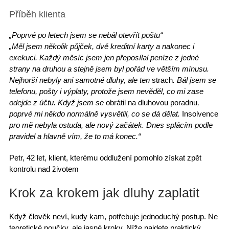
Příběh klienta
„Poprvé po letech jsem se nebál otevřít poštu“
„Měl jsem několik půjček, dvě kreditní karty a nakonec i
exekuci. Každý měsíc jsem jen přeposílal peníze z jedné
strany na druhou a stejně jsem byl pořád ve větším mínusu.
Nejhorší nebyly ani samotné dluhy, ale ten
strach
. Bál jsem se
telefonu, pošty i výplaty, protože jsem nevěděl, co mi zase
odejde z účtu. Když jsem se
obrátil na dluhovou poradnu
,
poprvé mi někdo normálně vysvětlil, co se dá dělat.
Insolvence
pro mě nebyla ostuda, ale nový začátek. Dnes splácím podle
pravidel a hlavně vím, že to má konec.“
Petr, 42 let
, klient, kterému oddlužení pomohlo získat zpět
kontrolu nad životem
Krok za krokem jak dluhy zaplatit
Když člověk neví, kudy kam, potřebuje
jednoduchý postup
. Ne
teoretické poučky, ale jasné kroky. Níže najdete
praktický