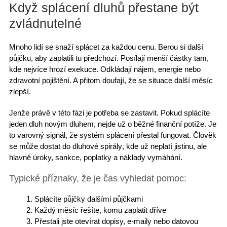
Když splácení dluhů přestane být
zvládnutelné
Mnoho lidí se
snaží splácet
za každou cenu. Berou si další
půjčku, aby zaplatili tu předchozí.
Posílají menší částky
tam,
kde nejvíce hrozí exekuce.
Odkládají nájem
, energie nebo
zdravotní pojištění. A přitom doufají, že se situace další měsíc
zlepší.
Jenže právě v této fázi je
potřeba se zastavit
. Pokud splácíte
jeden dluh novým dluhem, nejde už o
běžné finanční potíže
. Je
to varovný signál, že systém splácení přestal fungovat. Člověk
se může dostat do
dluhové spirály
, kde už neplatí jistinu, ale
hlavně úroky, sankce, poplatky a náklady vymáhání.
Typické příznaky, že je čas vyhledat pomoc:
Splácíte půjčky dalšími půjčkami
Každý měsíc řešíte,
komu zaplatit dříve
Přestali jste otevírat dopisy, e-maily nebo datovou