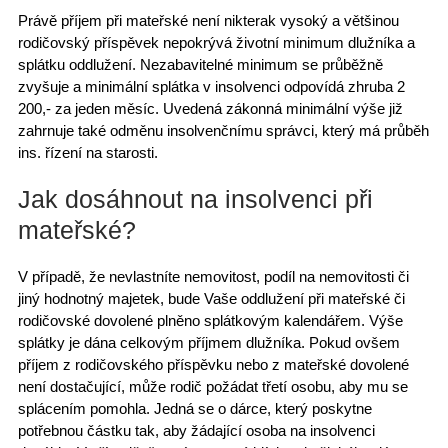
Právě příjem při mateřské není nikterak vysoký a většinou
rodičovský příspěvek nepokrývá životní minimum dlužníka a
splátku oddlužení. Nezabavitelné minimum se průběžně
zvyšuje a minimální splátka v insolvenci odpovídá zhruba
2
200,- za jeden měsíc
. Uvedená zákonná minimální výše již
zahrnuje také odměnu insolvenčnímu správci, který má průběh
ins. řízení na starosti.
Jak dosáhnout na insolvenci při
mateřské?
V případě, že nevlastníte nemovitost, podíl na nemovitosti či
jiný hodnotný majetek, bude Vaše oddlužení při mateřské či
rodičovské dovolené plněno splátkovým kalendářem. Výše
splátky je dána celkovým příjmem dlužníka. Pokud ovšem
příjem z rodičovského příspěvku nebo z mateřské dovolené
není dostačující, může rodič požádat třetí osobu, aby mu se
splácením pomohla. Jedná se o
dárce
, který poskytne
potřebnou částku tak, aby žádající osoba na insolvenci