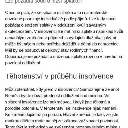
Lze požádat soud o nižší splátku?
Obecně platí, že se situace dlužníka a to i na mateřské
dovolené posuzuje individuálně podle příjmů. Lze tedy soud
požádat o snížení splátky v
oddlužení
kvůli závažným
skutečnostem. V insolvenci lze mít
nižší splátku
například kvůli
nenadálým změnám v příjmech a výdajích dlužníka, jakými
může být nájem nebo potřeba dojíždět s dětmi do nemocnice.
Měl by se posuzovat celkový stav rodinných financí.
Doporučujeme požádat o sníženou splátku rovnou v návrhu na
povolení oddlužení.
Těhotenství v průběhu insolvence
Můžu otěhotnět, kdy jsem v insolvenci? Samozřejmě že ano!
Neměla byste dávat přednost oddlužení nad rodinou. Ve
splácení insolvence lze pokračovat, i když jste těhotná a
porodíte potomka. V těhotenství se insolvence nijak nemění.
Ke změně dojde až po porodu. Hlavní změnou je fakt, že jste
matkou dítěte a máte na něj ze zákona vyživovací povinnost.
Tento fakt je zohledněn ve zvýšeném nezabavitelném minimu.