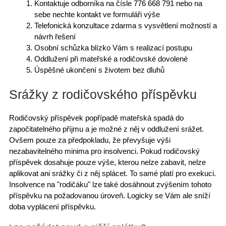
Kontaktuje odborníka na čísle
776 668 791
nebo na
sebe nechte kontakt ve formuláři výše
Telefonická konzultace zdarma s vysvětlení možností a
návrh řešení
Osobní schůzka blízko Vám s realizací postupu
Oddlužení při mateřské a rodičovské dovolené
Úspěšné ukončení s životem bez dluhů
Srážky z rodičovského příspěvku
Rodičovský příspěvek popřípadě mateřská spadá do
započitatelného příjmu a je možné z něj v oddlužení srážet.
Ovšem pouze za předpokladu, že převyšuje výši
nezabavitelného minima pro insolvenci. Pokud rodičovský
příspěvek dosahuje pouze výše, kterou nelze zabavit, nelze
aplikovat ani srážky či z něj splácet. To samé platí pro exekuci.
Insolvence na "rodičáku"
lze také dosáhnout zvýšením tohoto
příspěvku na požadovanou úroveň. Logicky se Vám ale sníží
doba vyplácení příspěvku.