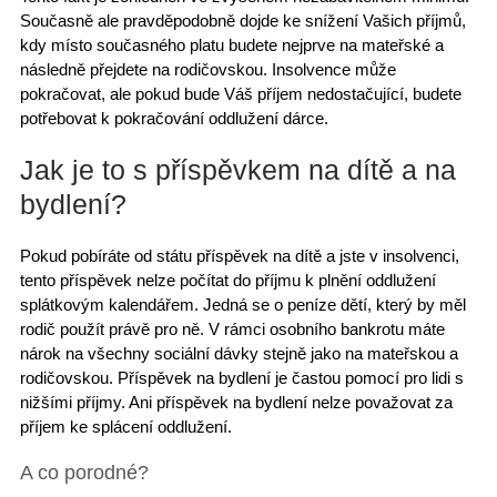
Současně ale pravděpodobně dojde ke snížení Vašich příjmů,
kdy místo současného platu budete nejprve na mateřské a
následně přejdete na rodičovskou. Insolvence může
pokračovat, ale pokud bude Váš příjem nedostačující, budete
potřebovat k pokračování oddlužení dárce.
Jak je to s příspěvkem na dítě a na
bydlení?
Pokud pobíráte od státu příspěvek na dítě a jste v insolvenci,
tento příspěvek nelze počítat do příjmu k plnění oddlužení
splátkovým kalendářem. Jedná se o peníze dětí, který by měl
rodič použít právě pro ně. V rámci osobního bankrotu máte
nárok na všechny sociální dávky stejně jako na mateřskou a
rodičovskou. Příspěvek na bydlení je častou pomocí pro lidi s
nižšími příjmy. Ani příspěvek na bydlení nelze považovat za
příjem ke splácení oddlužení.
A co porodné?