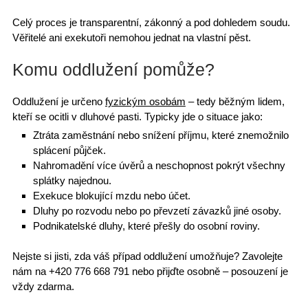
Celý proces je
transparentní
, zákonný a pod dohledem soudu.
Věřitelé ani exekutoři nemohou jednat na vlastní pěst.
Komu oddlužení pomůže?
Oddlužení je určeno
fyzickým osobám
– tedy běžným lidem,
kteří se ocitli v
dluhové pasti
. Typicky jde o situace jako:
Ztráta zaměstnání nebo snížení příjmu, které
znemožnilo
splácení půjček
.
Nahromadění více úvěrů a neschopnost pokrýt všechny
splátky najednou.
Exekuce blokující mzdu
nebo účet.
Dluhy po rozvodu nebo po převzetí závazků jiné osoby.
Podnikatelské dluhy, které přešly do osobní roviny.
Nejste si jisti, zda váš případ oddlužení umožňuje?
Zavolejte
nám na +420 776 668 791
nebo přijďte osobně – posouzení je
vždy zdarma.