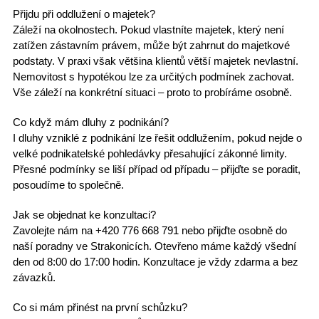
Přijdu při oddlužení o majetek?
Záleží na okolnostech. Pokud vlastníte majetek, který není
zatížen zástavním právem, může být zahrnut do majetkové
podstaty. V praxi však většina klientů větší majetek nevlastní.
Nemovitost s hypotékou lze za určitých podmínek zachovat.
Vše záleží na konkrétní situaci – proto to probíráme osobně.
Co když mám dluhy z podnikání?
I dluhy vzniklé z podnikání lze řešit oddlužením, pokud nejde o
velké podnikatelské pohledávky přesahující zákonné limity.
Přesné podmínky se liší případ od případu – přijďte se poradit,
posoudíme to společně.
Jak se objednat ke konzultaci?
Zavolejte nám na +420 776 668 791 nebo přijďte osobně do
naší poradny ve Strakonicích. Otevřeno máme každý všední
den od 8:00 do 17:00 hodin. Konzultace je vždy zdarma a bez
závazků.
Co si mám přinést na první schůzku?