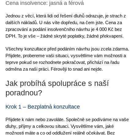
Cena insolvence: jasná a férová
Jednou z věcí, která lidi od
řešení dluhů
odrazuje, je strach z
dalších nákladů. U nás víte dopředu, na čem jste.
Cena za
zpracování a podání insolvenčního návrhu
je 4 000 Kč bez
DPH. To je vše – žádné skryté poplatky, žádné překvapení.
Všechny konzultace
před podáním návrhu jsou zcela zdarma.
Přijdete, probereme vaši situaci,
vysvětlíme vám možnosti
a
teprve pokud se rozhodnete pokračovat, přichází na řadu
odměna za naši práci. Férověji to snad ani nejde.
Jak probíhá spolupráce s naší
poradnou?
Krok 1 – Bezplatná konzultace
Přijdete k nám nebo zavoláte. Společně se
podíváme na vaše
dluhy
, příjmy a celkovou situaci. Vysvětlíme vám, jaké
možnosti máte a
co od oddlužení reálně očekávat
. Bez