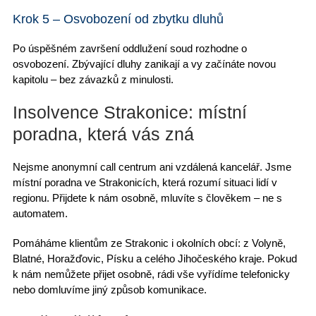
Krok 5 – Osvobození od zbytku dluhů
Po
úspěšném završení oddlužení
soud rozhodne o
osvobození.
Zbývající dluhy zanikají
a vy začínáte novou
kapitolu – bez závazků z minulosti.
Insolvence Strakonice: místní
poradna, která vás zná
Nejsme anonymní call centrum ani vzdálená kancelář. Jsme
místní poradna ve Strakonicích
, která rozumí situaci lidí v
regionu. Přijdete k nám osobně, mluvíte s člověkem – ne s
automatem.
Pomáháme klientům ze Strakonic
i okolních obcí: z Volyně,
Blatné, Horažďovic, Písku a celého Jihočeského kraje. Pokud
k nám nemůžete přijet osobně, rádi vše
vyřídíme telefonicky
nebo domluvíme jiný způsob komunikace.