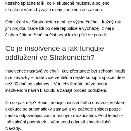
kterého splácíte tolik,
kolik skutečně můžete
, a po jeho
skončení vám
zbývající dluhy zaniknou
ze zákona.
Oddlužení ve Strakonicích
není nic výjimečného – každý rok
jím
projdou tisíce lidí
po celé republice a vycházejí z něj s
čistým štítem. Stačí udělat první krok: přijít se poradit.
Co je insolvence a jak funguje
oddlužení ve Strakonicích?
Insolvence nastává ve chvíli, kdy přestanete být schopni hradit
své závazky – máte více věřitelů a
nejste schopni splácet
déle
než 30 dnů po splatnosti. V tu chvíli máte právo
podat
insolvenční návrh k soudu
a zahájit proces oddlužení.
Co se pak děje? Soud jmenuje
insolvenčního správce
, veškeré
exekuce se automaticky zastaví
a vy začnete splácet pouze
částku odpovídající vašim reálným možnostem. Po 3 letech –
při splnění podmínek
– vám soud odpustí zbytek dluhů.
Navždy.