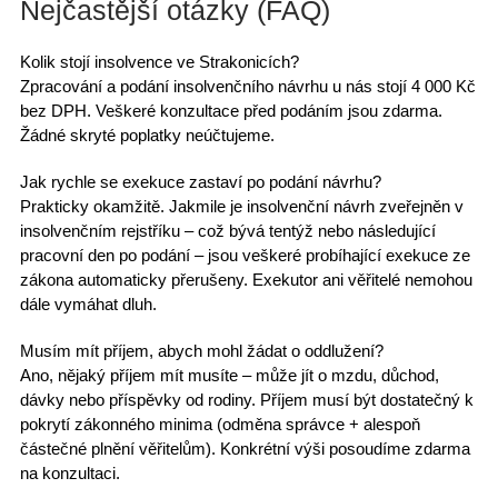
Nejčastější otázky (FAQ)
Kolik stojí insolvence ve Strakonicích?
Zpracování a podání insolvenčního návrhu u nás stojí 4 000 Kč
bez DPH. Veškeré konzultace před podáním jsou zdarma.
Žádné skryté poplatky neúčtujeme.
Jak rychle se exekuce zastaví po podání návrhu?
Prakticky okamžitě. Jakmile je insolvenční návrh zveřejněn v
insolvenčním rejstříku – což bývá tentýž nebo následující
pracovní den po podání – jsou veškeré probíhající exekuce ze
zákona automaticky přerušeny. Exekutor ani věřitelé nemohou
dále vymáhat dluh.
Musím mít příjem, abych mohl žádat o oddlužení?
Ano, nějaký příjem mít musíte – může jít o mzdu, důchod,
dávky nebo příspěvky od rodiny. Příjem musí být dostatečný k
pokrytí zákonného minima (odměna správce + alespoň
částečné plnění věřitelům). Konkrétní výši posoudíme zdarma
na konzultaci.