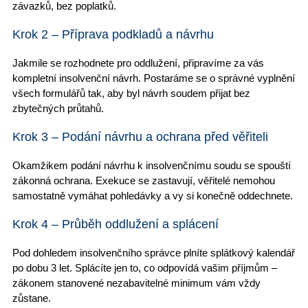
závazků, bez poplatků.
Krok 2 – Příprava podkladů a návrhu
Jakmile se rozhodnete pro oddlužení, připravíme za vás
kompletní insolvenční návrh. Postaráme se o správné vyplnění
všech formulářů tak, aby byl návrh soudem přijat bez
zbytečných průtahů.
Krok 3 – Podání návrhu a ochrana před věřiteli
Okamžikem
podání návrhu
k insolvenčnímu soudu se spouští
zákonná ochrana.
Exekuce se zastavují
, věřitelé nemohou
samostatně vymáhat pohledávky a vy si konečně oddechnete.
Krok 4 – Průběh oddlužení a splácení
Pod dohledem insolvenčního správce plníte splátkový kalendář
po dobu 3 let
. Splácíte jen to, co
odpovídá vašim příjmům
–
zákonem stanovené nezabavitelné minimum vám vždy
zůstane.