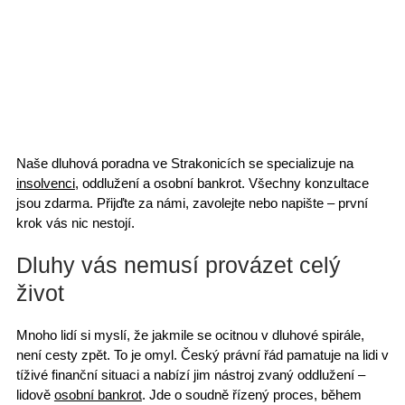
Naše
dluhová poradna ve Strakonicích
se specializuje na
insolvenci
, oddlužení a osobní bankrot.
Všechny konzultace
jsou zdarma
. Přijďte za námi, zavolejte nebo napište –
první
krok vás nic nestojí
.
Dluhy vás nemusí provázet celý
život
Mnoho lidí si myslí, že jakmile se ocitnou v
dluhové spirále
,
není cesty zpět. To je omyl. Český právní řád pamatuje na lidi v
tíživé finanční situaci
a nabízí jim nástroj zvaný oddlužení –
lidově
osobní bankrot
. Jde o soudně řízený proces, během