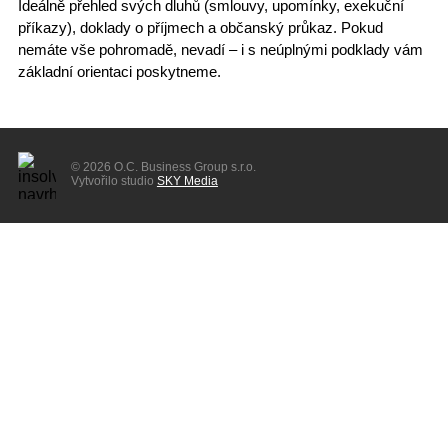
Ideálně přehled svých dluhů (smlouvy, upomínky, exekuční
příkazy), doklady o příjmech a občanský průkaz. Pokud
nemáte vše pohromadě, nevadí – i s neúplnými podklady vám
základní orientaci poskytneme.
© 2026 O.C. Business Group s.r.o.
Vytvořilo studio
SKY Media