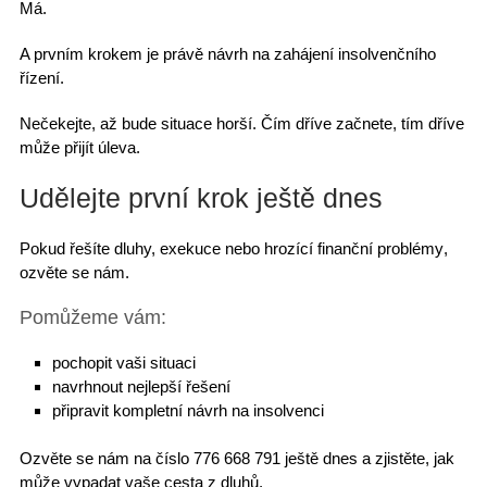
Má.
A prvním krokem je právě
návrh na zahájení insolvenčního
řízení
.
Nečekejte, až bude situace horší. Čím dříve začnete, tím dříve
může přijít úleva.
Udělejte první krok ještě dnes
Pokud řešíte dluhy, exekuce nebo hrozící
finanční problémy
,
ozvěte se nám.
Pomůžeme vám:
pochopit vaši situaci
navrhnout nejlepší řešení
připravit kompletní návrh na insolvenci
Ozvěte se nám na číslo 776 668 791
ještě dnes a zjistěte, jak
může vypadat vaše cesta z dluhů.