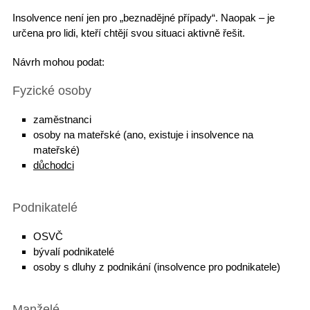
Insolvence
není jen pro „beznadějné případy“. Naopak – je
určena pro lidi, kteří chtějí svou situaci aktivně řešit.
Návrh mohou podat:
Fyzické osoby
zaměstnanci
osoby na mateřské (ano, existuje i
insolvence na
mateřské
)
důchodci
Podnikatelé
OSVČ
bývalí podnikatelé
osoby s dluhy z podnikání (insolvence pro podnikatele)
Manželé