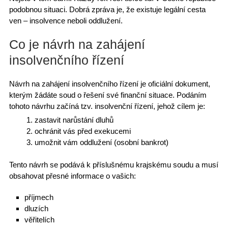
podobnou situaci.
Dobrá zpráva je
, že existuje legální cesta
ven –
insolvence
neboli oddlužení.
Co je návrh na zahájení
insolvenčního řízení
Návrh na zahájení insolvenčního řízení je oficiální dokument,
kterým žádáte soud o řešení své finanční situace. Podáním
tohoto návrhu začíná tzv. insolvenční řízení, jehož cílem je:
zastavit
narůstání dluhů
ochránit vás před exekucemi
umožnit vám
oddlužení
(osobní bankrot)
Tento návrh se
podává k příslušnému krajskému soudu
a musí
obsahovat přesné informace o vašich:
příjmech
dluzích
věřitelích