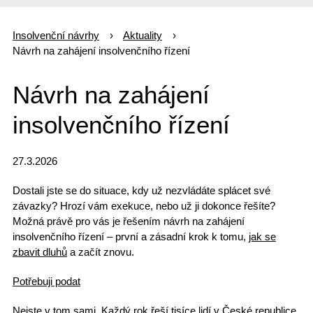
Insolvenční návrhy
Aktuality
Návrh na zahájení insolvenčního řízení
Návrh na zahájení
insolvenčního řízení
27.3.2026
Dostali jste se do situace, kdy už
nezvládáte splácet své
závazky
? Hrozí vám exekuce, nebo už ji dokonce řešíte?
Možná právě pro vás je řešením
návrh na zahájení
insolvenčního řízení
– první a zásadní krok k tomu,
jak se
zbavit dluhů
a začít znovu.
Potřebuji podat
Nejste v tom sami. Každý rok
řeší tisíce lidí
v České republice