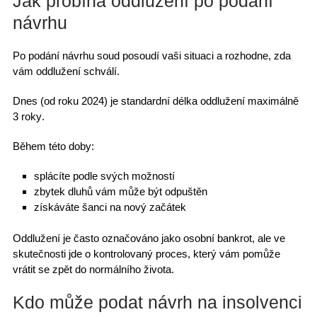
Jak probíhá oddlužení po podání
návrhu
Po
podání návrhu soud
posoudí vaši situaci a rozhodne, zda
vám oddlužení schválí.
Dnes (od roku 2024) je standardní
délka oddlužení maximálně
3 roky
.
Během této doby:
splácíte podle svých možností
zbytek dluhů vám může být odpuštěn
získáváte šanci na nový začátek
Oddlužení je často označováno jako
osobní bankrot
, ale ve
skutečnosti jde o kontrolovaný proces, který vám pomůže
vrátit se zpět do normálního života.
Kdo může podat návrh na insolvenci