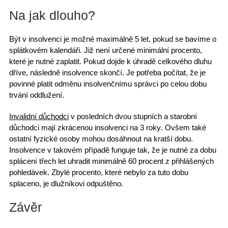
Na jak dlouho?
Být v insolvenci je možné maximálně 5 let, pokud se bavíme o
splátkovém kalendáři. Již není určené minimální procento,
které je nutné zaplatit. Pokud dojde k úhradě celkového dluhu
dříve, následně insolvence skončí. Je potřeba počítat, že je
povinné platit
odměnu insolvenčnímu správci
po celou dobu
trvání oddlužení.
Invalidní důchodci
v posledních dvou stupních a starobní
důchodci mají
zkrácenou insolvenci na 3 roky
. Ovšem také
ostatní fyzické osoby mohou dosáhnout na kratší dobu.
Insolvence v takovém případě funguje tak, že je nutné za dobu
splácení třech let uhradit minimálně 60 procent z přihlášených
pohledávek. Zbylé procento, které nebylo za tuto dobu
splaceno, je dlužníkovi odpuštěno.
Závěr