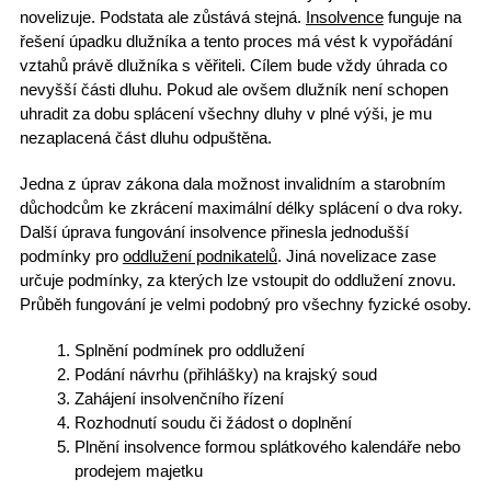
novelizuje. Podstata ale zůstává stejná.
Insolvence
funguje na
řešení úpadku dlužníka a tento proces má vést k
vypořádání
vztahů
právě dlužníka s věřiteli. Cílem bude vždy úhrada co
nevyšší části dluhu. Pokud ale ovšem dlužník není schopen
uhradit za dobu splácení všechny dluhy v plné výši, je mu
nezaplacená
část dluhu odpuštěna
.
Jedna z úprav zákona dala možnost invalidním a starobním
důchodcům ke
zkrácení maximální délky splácení
o dva roky.
Další úprava fungování insolvence přinesla jednodušší
podmínky pro
oddlužení podnikatelů
. Jiná novelizace zase
určuje podmínky, za kterých lze vstoupit do oddlužení znovu.
Průběh fungování je velmi podobný pro všechny fyzické osoby.
Splnění podmínek pro oddlužení
Podání návrhu (přihlášky) na krajský soud
Zahájení insolvenčního řízení
Rozhodnutí soudu či žádost o doplnění
Plnění insolvence formou splátkového kalendáře nebo
prodejem majetku