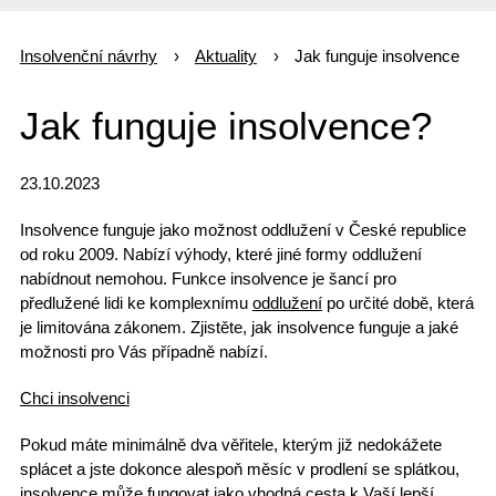
Insolvenční návrhy
Aktuality
Jak funguje insolvence
Jak funguje insolvence?
23.10.2023
Insolvence funguje jako možnost oddlužení v České republice
od roku 2009. Nabízí výhody, které jiné formy oddlužení
nabídnout nemohou.
Funkce insolvence
je šancí pro
předlužené lidi ke komplexnímu
oddlužení
po určité době, která
je limitována zákonem. Zjistěte, jak
insolvence funguje
a jaké
možnosti pro Vás případně nabízí.
Chci insolvenci
Pokud máte
minimálně dva věřitele
, kterým již nedokážete
splácet a jste dokonce alespoň měsíc v prodlení se splátkou,
insolvence může fungovat jako vhodná cesta k Vaší lepší