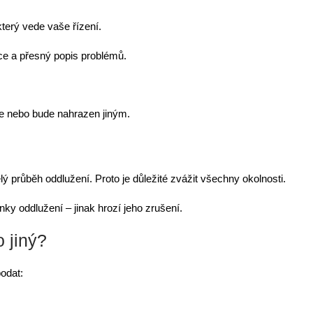
erý vede vaše řízení.
ce a přesný popis problémů.
ne nebo bude nahrazen jiným.
průběh oddlužení. Proto je důležité zvážit všechny okolnosti.
ínky oddlužení
– jinak hrozí jeho zrušení.
 jiný?
odat: