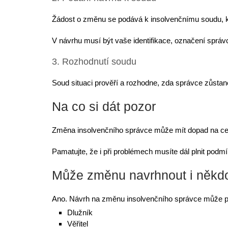
Žádost o změnu se podává k insolvenčnímu soudu, kt
V návrhu musí být vaše identifikace, označení správ
3. Rozhodnutí soudu
Soud situaci prověří a rozhodne, zda správce zůsta
Na co si dát pozor
Změna insolvenčního správce může mít dopad na celý 
Pamatujte, že i při problémech musíte dál
plnit podm
Může změnu navrhnout i někdo
Ano.
Návrh na změnu
insolvenčního správce může p
Dlužník
Věřitel