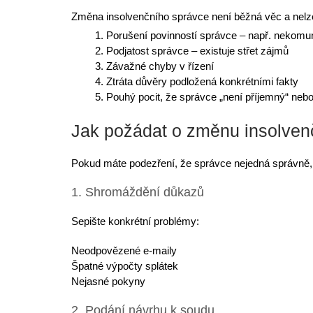
Změna insolvenčního správce není běžná věc a nelze j
Porušení povinností správce – např. nekomun
Podjatost správce
– existuje střet zájmů
Závažné chyby v řízení
Ztráta důvěry podložená konkrétními fakty
Pouhý pocit, že správce „není příjemný“ nebo
Jak požádat o změnu insolven
Pokud máte podezření, že správce nejedná správně, 
1. Shromáždění důkazů
Sepište konkrétní problémy:
Neodpovězené e-maily
Špatné výpočty splátek
Nejasné pokyny
2. Podání návrhu k soudu