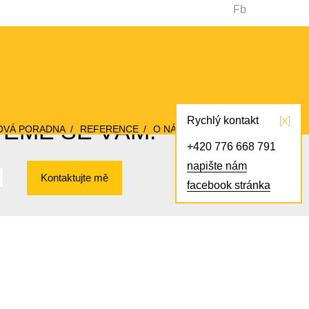
Fb
Rychlý kontakt
x
VEME SE VÁM!
OVÁ PORADNA
REFERENCE
O NÁS
KONTAKT
+420 776 668 791
napište nám
Kontaktujte mě
facebook stránka