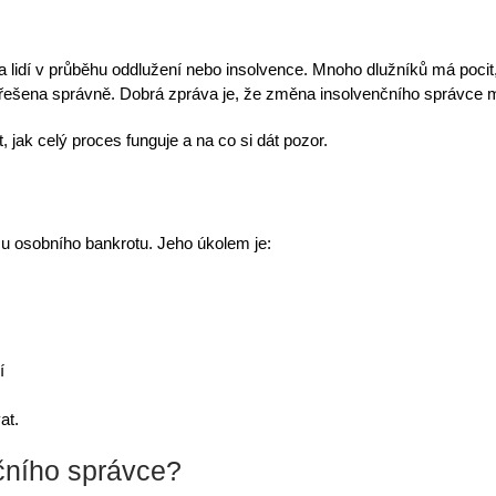
 lidí v
průběhu oddlužení
nebo insolvence. Mnoho dlužníků má pocit
í řešena správně. Dobrá zpráva je, že
změna insolvenčního správce 
t
, jak celý proces funguje a na co si dát pozor.
su osobního bankrotu. Jeho úkolem je:
í
at.
čního správce?