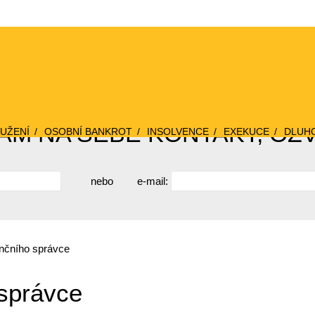
M NA SEBE KONTAKT, OZ
UŽENÍ
OSOBNÍ BANKROT
INSOLVENCE
EXEKUCE
DLUH
nebo
e-mail:
nčního správce
správce