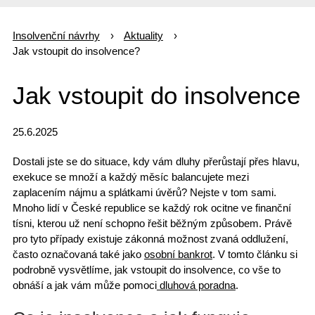
Insolvenční návrhy
Aktuality
Jak vstoupit do insolvence?
Jak vstoupit do insolvence
25.6.2025
Dostali jste se do situace, kdy vám dluhy přerůstají přes hlavu,
exekuce se množí a každý měsíc balancujete mezi
zaplacením nájmu a splátkami úvěrů? Nejste v tom sami.
Mnoho lidí v České republice se každý rok ocitne ve
finanční
tísni
, kterou už není schopno řešit běžným způsobem. Právě
pro tyto případy existuje zákonná možnost zvaná
oddlužení
,
často označovaná také jako
osobní bankrot
. V tomto článku si
podrobně vysvětlíme,
jak vstoupit do insolvence
, co vše to
obnáší a jak vám může pomoci
dluhová poradna
.