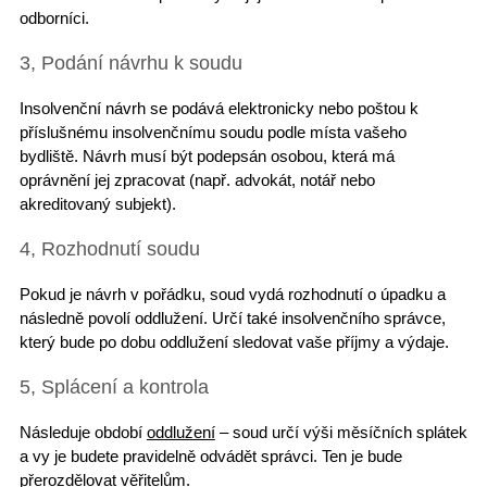
odborníci.
3, Podání návrhu k soudu
Insolvenční návrh
se podává elektronicky nebo poštou k
příslušnému insolvenčnímu soudu podle místa vašeho
bydliště. Návrh musí být podepsán osobou, která má
oprávnění jej zpracovat (např.
advokát
, notář nebo
akreditovaný subjekt).
4, Rozhodnutí soudu
Pokud je návrh v pořádku, soud vydá rozhodnutí o úpadku a
následně povolí oddlužení. Určí také
insolvenčního správce
,
který bude po dobu oddlužení sledovat vaše příjmy a výdaje.
5, Splácení a kontrola
Následuje období
oddlužení
– soud určí výši měsíčních splátek
a vy je budete pravidelně odvádět správci. Ten je bude
přerozdělovat věřitelům.