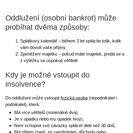
Oddlužení (osobní bankrot) může
probíhat dvěma způsoby:
Splátkový kalendář
– během 3 let splácíte tolik, kolik
vám dovolí vaše příjmy
Zpeněžení majetku
– pokud máte majetek, prodá se a
z výtěžku se uspokojí věřitelé
Kdy je možné vstoupit do
insolvence?
Do oddlužení může vstoupit
fyzická osoba
(nepodnikatel i
podnikatel), která:
Má
více věřitelů
(minimálně dva),
Je v úpadku nebo mu
úpadek
hrozí,
Není schopna své závazky splácet déle než 30 dnů,
Má příjem (např. ze zaměstnání,
důchodu
nebo