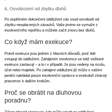
6, Osvobození od zbytku dluhů
Po úspěšném
dokončení oddlužení
vás soud osvobodí od
zbytku nesplacených závazků. Vaše jméno se vymaže z
insolvenčního rejstříku a můžete začít znovu bez dluhů.
Co když mám exekuce?
Právě exekuce jsou jedním z hlavních důvodů, proč lidé
vstupují do oddlužení
. Zahájením insolvence se totiž veškeré
exekuce zastavují – a to i v případě, že jsou vedeny na mzdu,
účet nebo majetek. Po zahájení oddlužení již může s vašimi
penězi nakládat pouze insolvenční správce a
exekutoři
ztrácejí
pravomoc k dalším krokům.
Proč se obrátit na dluhovou
poradnu?
Zákon přesně stanovuje, kdo může
návrh na oddlužení