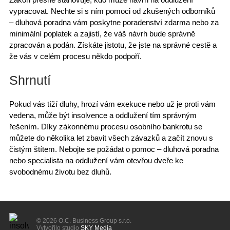
vypracovat. Nechte si s ním pomoci od zkušených odborníků
–
dluhová poradna
vám poskytne poradenství zdarma nebo za
minimální poplatek
a zajistí, že váš návrh bude správně
zpracován a podán. Získáte jistotu, že jste na správné cestě a
že vás v celém procesu někdo podpoří.
Shrnutí
Pokud vás tíží dluhy,
hrozí vám exekuce
nebo už je proti vám
vedena, může být insolvence a oddlužení tím správným
řešením. Díky zákonnému procesu osobního bankrotu se
můžete do několika let zbavit všech závazků a začít znovu s
čistým štítem. Nebojte se požádat o pomoc – dluhová poradna
nebo
specialista na oddlužení
vám otevřou dveře ke
svobodnému životu bez dluhů.
© 2026 O.C. Business Group s.r.o.
Vytvořilo studio
SKY Media