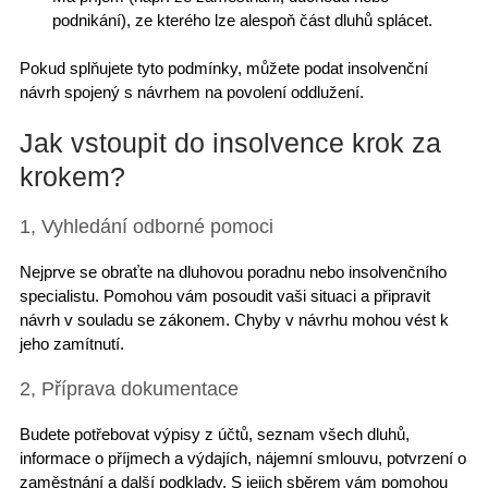
podnikání), ze kterého lze alespoň část dluhů splácet.
Pokud splňujete tyto podmínky, můžete
podat insolvenční
návrh
spojený s návrhem na povolení oddlužení.
Jak vstoupit do insolvence krok za
krokem?
1, Vyhledání odborné pomoci
Nejprve se obraťte na dluhovou poradnu nebo
insolvenčního
specialistu
. Pomohou vám posoudit vaši situaci a připravit
návrh v souladu se zákonem. Chyby v návrhu mohou vést k
jeho zamítnutí.
2, Příprava dokumentace
Budete potřebovat výpisy z účtů,
seznam všech dluhů
,
informace o příjmech a výdajích, nájemní smlouvu, potvrzení o
zaměstnání a další podklady. S jejich sběrem vám pomohou