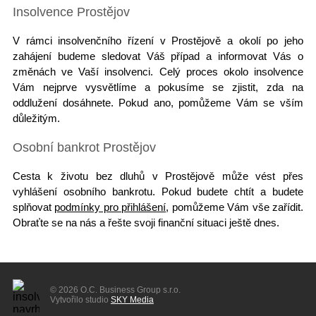
Insolvence Prostějov
V rámci insolvenčního řízení v Prostějově a okolí po jeho
zahájení budeme sledovat Váš případ a informovat Vás o
změnách ve Vaší insolvenci. Celý proces okolo insolvence
Vám nejprve vysvětlíme a pokusíme se zjistit, zda na
oddlužení dosáhnete. Pokud ano,
pomůžeme Vám
se vším
důležitým.
Osobní bankrot Prostějov
Cesta k životu bez dluhů v Prostějově může vést přes
vyhlášení osobního bankrotu
. Pokud budete chtít a budete
splňovat
podmínky pro přihlášení
, pomůžeme Vám vše zařídit.
Obraťte se na nás a řešte svoji finanční situaci ještě dnes.
© 2026 O.C. Business Group s.r.o.
Vytvořilo studio
SKY Media