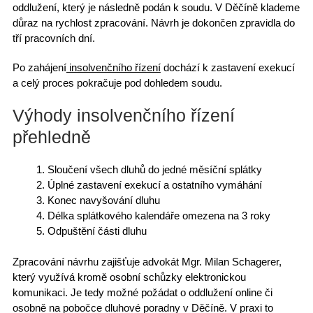
oddlužení
, který je následně podán k soudu. V Děčíně klademe
důraz na rychlost zpracování. Návrh je dokončen zpravidla
do
tří pracovních dní
.
Po zahájení
insolvenčního řízení
dochází k
zastavení exekucí
a celý proces pokračuje pod dohledem soudu.
Výhody insolvenčního řízení
přehledně
Sloučení všech dluhů
do jedné měsíční splátky
Úplné zastavení exekucí a ostatního vymáhání
Konec navyšování dluhu
Délka splátkového kalendáře
omezena na 3 roky
Odpuštění části dluhu
Zpracování návrhu
zajišťuje advokát Mgr. Milan Schagerer,
který využívá kromě osobní schůzky
elektronickou
komunikaci
. Je tedy možné požádat o oddlužení online či
osobně
na pobočce dluhové poradny v Děčíně
. V praxi to