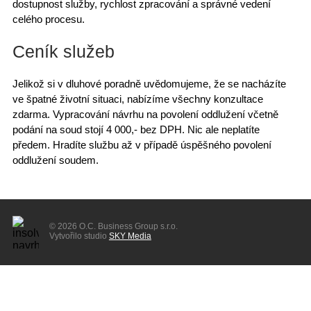
dostupnost služby,
rychlost
zpracování a správné vedení
celého procesu.
Ceník služeb
Jelikož si v dluhové poradně uvědomujeme, že se nacházíte
ve špatné životní situaci, nabízíme
všechny konzultace
zdarma
. Vypracování návrhu na povolení oddlužení
včetně
podání
na soud stojí 4 000,- bez DPH. Nic ale
neplatíte
předem
. Hradíte službu až v případě
úspěšného povolení
oddlužení
soudem.
© 2026 O.C. Business Group s.r.o.
Vytvořilo studio
SKY Media