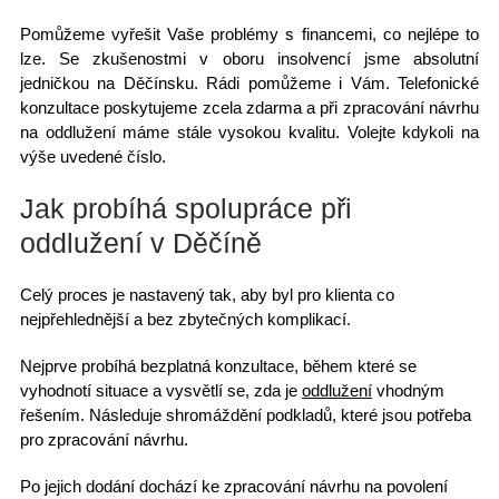
Pomůžeme vyřešit Vaše problémy s financemi, co nejlépe to
lze.
Se zkušenostmi
v oboru insolvencí jsme absolutní
jedničkou na Děčínsku. Rádi pomůžeme i Vám. Telefonické
konzultace poskytujeme zcela zdarma a při zpracování návrhu
na oddlužení máme stále vysokou kvalitu. Volejte kdykoli na
výše uvedené číslo.
Jak probíhá spolupráce při
oddlužení v Děčíně
Celý proces je nastavený tak, aby byl pro klienta co
nejpřehlednější a bez zbytečných komplikací.
Nejprve probíhá
bezplatná konzultace
, během které se
vyhodnotí situace a vysvětlí se, zda je
oddlužení
vhodným
řešením. Následuje shromáždění podkladů, které jsou potřeba
pro zpracování návrhu.
Po jejich dodání dochází ke zpracování
návrhu na povolení