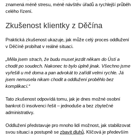
znamená méně stresu, méně návštěv úřadů a
rychlejší průběh
celého řízení.
Zkušenost klientky z Děčína
Praktická zkušenost ukazuje, jak může celý
proces oddlužení
v Děčíně
probíhat v reálné situaci.
„Měla jsem strach, že budu muset jezdit někam do Ústí a
chodit po soudech. Nakonec to bylo úplně jinak. Všechno jsme
vyřešili u mě doma a pan advokát to zařídil velmi rychle. Já
jsem nemusela nikam chodit a oddlužení proběhlo bez
komplikací.“
Tato zkušenost odpovídá tomu, jak je dnes možné
osobní
bankrot či insolvenci
řešit – jednoduše a bez zbytečné
administrativy.
Oddlužení představuje
pro mnoho lidí možnost, jak stabilizovat
svou situaci a postupně se
zbavit dluhů
. Klíčová je především