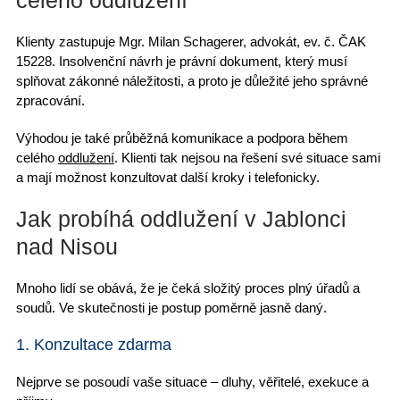
celého oddlužení
Klienty zastupuje Mgr. Milan Schagerer, advokát
, ev. č. ČAK
15228. Insolvenční návrh je právní dokument, který musí
splňovat
zákonné náležitosti
, a proto je důležité jeho správné
zpracování.
Výhodou je také
průběžná komunikace
a podpora během
celého
oddlužení
. Klienti tak nejsou na
řešení své situace
sami
a mají možnost konzultovat další kroky i telefonicky.
Jak probíhá oddlužení v Jablonci
nad Nisou
Mnoho lidí se obává, že je čeká složitý proces plný úřadů a
soudů. Ve skutečnosti je postup poměrně jasně daný.
1. Konzultace zdarma
Nejprve se posoudí vaše situace – dluhy, věřitelé, exekuce a