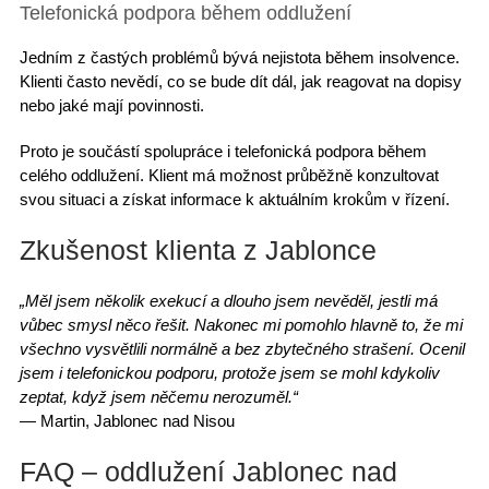
Telefonická podpora během oddlužení
Jedním z častých problémů bývá nejistota
během insolvence
.
Klienti často nevědí, co se bude dít dál, jak reagovat na dopisy
nebo jaké mají povinnosti.
Proto je součástí spolupráce i
telefonická podpora během
celého oddlužení
. Klient má možnost průběžně konzultovat
svou situaci a získat informace k aktuálním krokům v řízení.
Zkušenost klienta z Jablonce
„Měl jsem několik exekucí a dlouho jsem nevěděl, jestli má
vůbec smysl něco řešit. Nakonec mi pomohlo hlavně to, že mi
všechno vysvětlili normálně a bez zbytečného strašení. Ocenil
jsem i telefonickou podporu, protože jsem se mohl kdykoliv
zeptat, když jsem něčemu nerozuměl.“
— Martin, Jablonec nad Nisou
FAQ – oddlužení Jablonec nad