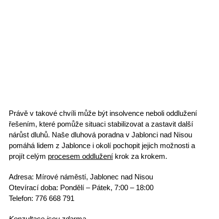
Právě v takové chvíli může být
insolvence
neboli oddlužení
řešením, které pomůže situaci stabilizovat a zastavit další
nárůst dluhů.
Naše dluhová poradna v Jablonci nad Nisou
pomáhá lidem z Jablonce i okolí pochopit jejich možnosti a
projít celým
procesem oddlužení
krok za krokem.
Adresa:
Mírové náměstí, Jablonec nad Nisou
Otevírací doba:
Pondělí – Pátek, 7:00 – 18:00
Telefon:
776 668 791
Konzultace jsou zdarma.