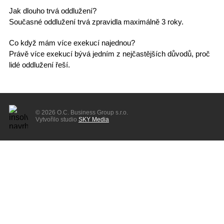
Jak dlouho trvá oddlužení?
Současné oddlužení trvá zpravidla maximálně 3 roky.
Co když mám více exekucí najednou?
Právě více exekucí bývá jedním z nejčastějších důvodů, proč
lidé oddlužení řeší.
© 2026 O.C. Business Group s.r.o.
Vytvořilo studio
SKY Media