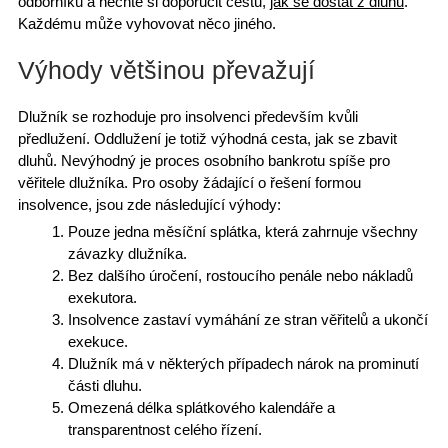
odborníků
a nechte si doporučit cestu,
jak se dostat z dluhů
.
Každému může vyhovovat něco jiného.
Výhody většinou převažují
Dlužník se rozhoduje pro insolvenci především kvůli
předlužení.
Oddlužení
je totiž výhodná cesta, jak se zbavit
dluhů. Nevýhodný je proces osobního bankrotu spíše pro
věřitele dlužníka. Pro osoby žádající o
řešení formou
insolvence
, jsou zde následující výhody:
Pouze
jedna měsíční splátka
, která zahrnuje všechny
závazky dlužníka.
Bez dalšího úročení, rostoucího penále nebo nákladů
exekutora.
Insolvence
zastaví vymáhání
ze stran věřitelů a ukončí
exekuce.
Dlužník má v některých případech nárok na
prominutí
části dluhu
.
Omezená délka splátkového kalendáře a
transparentnost celého řízení.