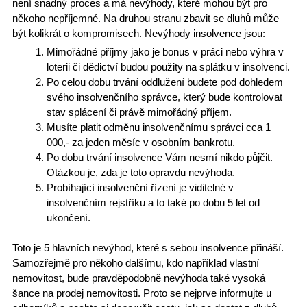
není snadný proces a má nevýhody, které mohou být pro
někoho nepříjemné. Na druhou stranu
zbavit se dluhů
může
být kolikrát o kompromisech.
Nevýhody insolvence
jsou:
Mimořádné příjmy jako je bonus v práci nebo výhra v
loterii či
dědictví
budou použity na splátku v insolvenci.
Po celou dobu trvání oddlužení budete pod dohledem
svého insolvenčního správce, který bude
kontrolovat
stav splácení
či právě mimořádný příjem.
Musíte platit
odměnu insolvenčnímu správci
cca 1
000,- za jeden měsíc v osobním bankrotu.
Po dobu trvání insolvence Vám nesmí nikdo půjčit.
Otázkou je, zda je toto opravdu nevýhoda.
Probíhající insolvenční řízení je
viditelné v
insolvenčním rejstříku
a to také po dobu 5 let od
ukončení.
Toto je 5 hlavních nevýhod, které s sebou insolvence přináší.
Samozřejmě pro někoho dalšímu, kdo například vlastní
nemovitost, bude pravděpodobně nevýhoda také vysoká
šance na
prodej nemovitosti
. Proto se nejprve
informujte u