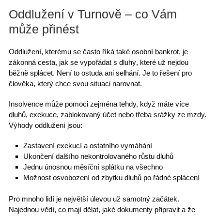
Oddlužení v Turnově – co Vám
může přinést
Oddlužení, kterému se často říká také
osobní bankrot
, je
zákonná cesta, jak se
vypořádat s dluhy
, které už nejdou
běžně splácet.
Není to ostuda
ani selhání. Je to řešení pro
člověka, který chce svou situaci narovnat.
Insolvence
může pomoci zejména tehdy, když máte více
dluhů, exekuce,
zablokovaný účet
nebo třeba srážky ze mzdy.
Výhody oddlužení
jsou:
Zastavení exekucí
a ostatního vymáhání
Ukončení dalšího nekontrolovaného růstu dluhů
Jednu únosnou měsíční splátku
na všechno
Možnost
osvobození od zbytku dluhů
po řádné splácení
Pro mnoho lidí je
největší úlevou už samotný začátek
.
Najednou vědí, co mají dělat,
jaké dokumenty připravit
a že