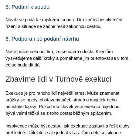
5. Podání k soudu
Návrh se podá k krajskému soudu. Tím
začíná insolvenční
řízení
a situace se začne řešit zákonnou cestou.
6. Podpora i po podání návrhu
Naše práce nekončí tím, že se návrh odešle. Klientům
vysvětlujeme další kroky
a pomáháme jim orientovat se v tom,
co se bude dít dál.
Zbavíme lidi v Turnově exekucí
Exekuce je pro mnoho lidí
největší stres
. Může znamenat
srážky ze mzdy, obstavený účet, strach o majetek nebo
neustálé dopisy
. Pokud má člověk více exekucí najednou,
bývá velmi těžké se z toho dostat běžným splácením.
Insolvence může být cestou, jak
exekuce zastavit
a řešit dluhy
přehledně. Důležité je ale jednat včas. Čím déle se situace