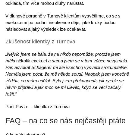
odkládá, tím více mohou dluhy narůstat.
V dluhové poradně v Turnově
klientům vysvětlíme, co se s
exekucemi po
podání insolvence
děje, jaké kroky budou
následovat a jaký výsledek lze očekávat.
Zkušenost klientky z Turnova
„Nejvíc jsem se bála, že mi nikdo nepomůže, protože jsem
měla
několik exekucí
a sama jsem se v tom vůbec nevyznala.
Pan advokát Schagerer mi ale všechno vysvětlil srozumitelně.
Neměla jsem pocit, že mě někdo soudí. Naopak jsem konečně
věděla, co mám udělat. Byla jsem překvapená, jak rychle se
návrh připravil a jak moc se mi ulevilo, když se věci začaly
řešit.“
Paní Pavla
— klientka z Turnova
FAQ – na co se nás nejčastěji ptáte
Kdy máte otevřeno?