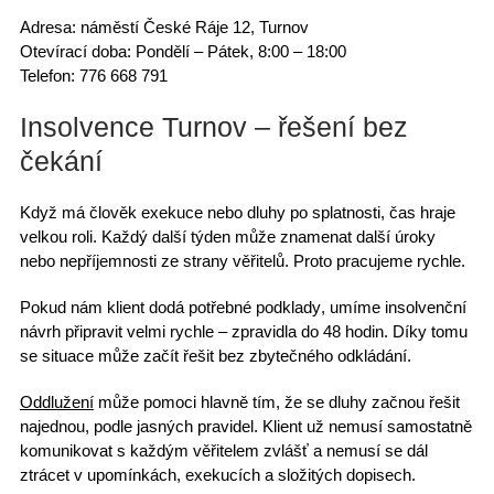
Adresa:
náměstí České Ráje 12, Turnov
Otevírací doba:
Pondělí – Pátek, 8:00 – 18:00
Telefon:
776 668 791
Insolvence Turnov – řešení bez
čekání
Když má člověk exekuce nebo
dluhy po splatnosti
, čas hraje
velkou roli. Každý další týden může znamenat další úroky
nebo
nepříjemnosti ze strany věřitelů
. Proto pracujeme rychle.
Pokud nám
klient dodá potřebné podklady
, umíme insolvenční
návrh připravit velmi rychle –
zpravidla do 48 hodin
. Díky tomu
se situace může začít řešit bez zbytečného odkládání.
Oddlužení
může pomoci hlavně tím, že se
dluhy začnou řešit
najednou
, podle jasných pravidel. Klient už nemusí samostatně
komunikovat s každým věřitelem zvlášť a nemusí se dál
ztrácet v upomínkách
, exekucích a složitých dopisech.