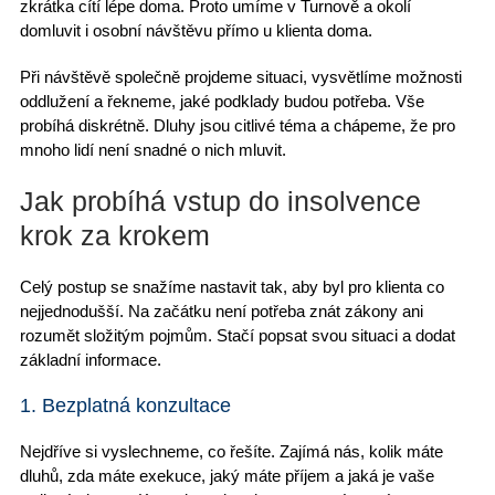
zkrátka cítí lépe doma. Proto
umíme v Turnově
a okolí
domluvit i
osobní návštěvu přímo u klienta
doma.
Při návštěvě
společně projdeme situaci
, vysvětlíme možnosti
oddlužení a řekneme, jaké podklady budou potřeba. Vše
probíhá
diskrétně
. Dluhy jsou citlivé téma a chápeme, že pro
mnoho lidí není snadné o nich mluvit.
Jak probíhá vstup do insolvence
krok za krokem
Celý postup se snažíme nastavit tak, aby byl pro klienta
co
nejjednodušší
. Na začátku není potřeba znát zákony ani
rozumět složitým pojmům. Stačí popsat svou situaci a
dodat
základní informace
.
1. Bezplatná konzultace
Nejdříve si vyslechneme, co řešíte. Zajímá nás, kolik máte
dluhů, zda máte exekuce, jaký máte příjem a jaká je vaše