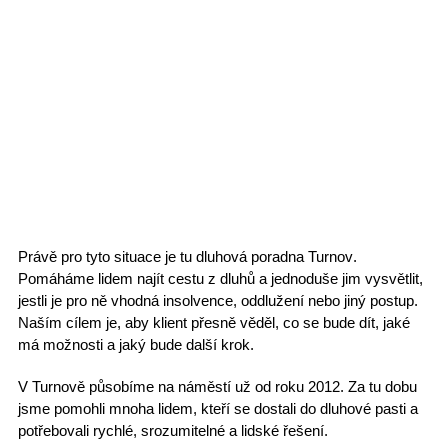
Právě pro tyto situace je tu
dluhová poradna Turnov
.
Pomáháme lidem najít cestu z dluhů a jednoduše jim vysvětlit,
jestli je pro ně vhodná insolvence, oddlužení nebo jiný postup.
Naším cílem je, aby klient přesně věděl, co se bude dít, jaké
má možnosti a jaký bude další krok.
V Turnově působíme na náměstí už od roku 2012
. Za tu dobu
jsme pomohli mnoha lidem, kteří se dostali do
dluhové pasti
a
potřebovali rychlé, srozumitelné a lidské řešení.