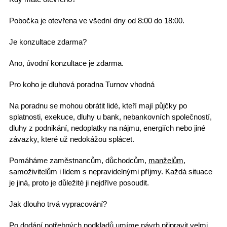
Pobočka je otevřena ve všední dny od 8:00 do 18:00.
Je konzultace zdarma?
Ano, úvodní konzultace je zdarma.
Pro koho je dluhová poradna Turnov vhodná
Na poradnu se mohou obrátit lidé, kteří mají půjčky po
splatnosti, exekuce, dluhy u bank, nebankovních společností,
dluhy z podnikání, nedoplatky na nájmu, energiích nebo jiné
závazky, které už nedokážou splácet.
Pomáháme zaměstnancům, důchodcům,
manželům
,
samoživitelům i lidem s nepravidelnými příjmy. Každá situace
je jiná, proto je důležité ji nejdříve posoudit.
Jak dlouho trvá vypracování?
Po dodání potřebných podkladů umíme návrh připravit
velmi