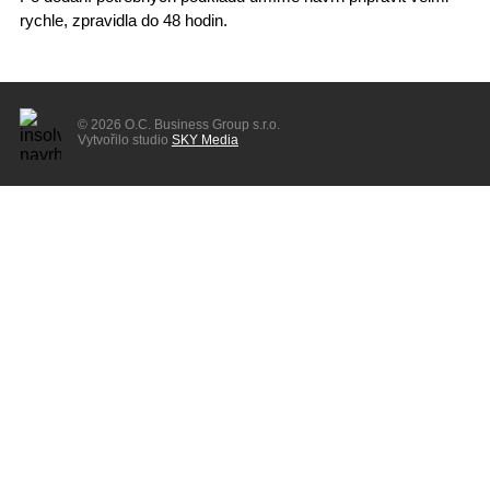
rychle
, zpravidla do 48 hodin.
© 2026 O.C. Business Group s.r.o.
Vytvořilo studio
SKY Media