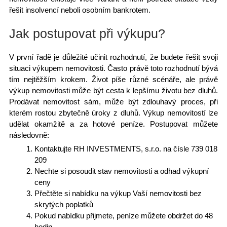
řešit insolvencí neboli osobním bankrotem.
Jak postupovat při výkupu?
V první řadě je důležité učinit rozhodnutí, že budete
řešit svoji
situaci výkupem nemovitosti
. Často právě toto rozhodnutí bývá
tím nejtěžším krokem. Život píše různé scénáře, ale právě
výkup nemovitosti může být cesta k lepšímu
životu bez dluhů
.
Prodávat nemovitost sám, může být zdlouhavý proces, při
kterém rostou zbytečně úroky z dluhů. Výkup nemovitostí lze
udělat okamžitě a za hotové peníze. Postupovat můžete
následovně:
Kontaktujte RH INVESTMENTS, s.r.o.
na čísle 739 018
209
Nechte si posoudit stav nemovitosti a odhad výkupní
ceny
Přečtěte si nabídku na výkup Vaší nemovitosti bez
skrytých poplatků
Pokud nabídku přijmete, peníze můžete obdržet do 48
hodin