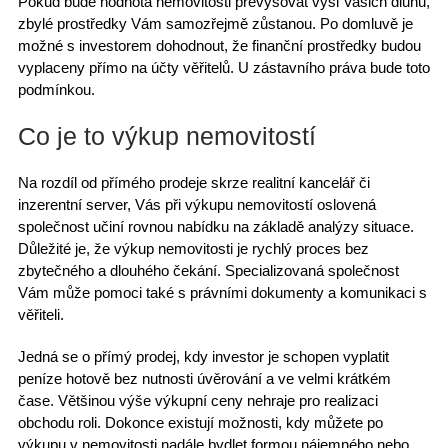
Pokud bude hodnota nemovitosti převyšovat výši Vašich dluhů,
zbylé prostředky Vám samozřejmě zůstanou. Po domluvě je
možné s investorem dohodnout, že finanční prostředky budou
vyplaceny přímo na účty věřitelů. U zástavního práva bude toto
podmínkou.
Co je to výkup nemovitostí
Na rozdíl od přímého prodeje skrze realitní kancelář či
inzerentní server, Vás při
výkupu nemovitostí
oslovená
společnost učiní rovnou nabídku na základě analýzy situace.
Důležité je, že výkup nemovitosti je rychlý proces bez
zbytečného a dlouhého čekání. Specializovaná společnost
Vám může pomoci také s právními dokumenty a komunikaci s
věřiteli.
Jedná se o přímý prodej, kdy
investor je schopen vyplatit
peníze hotově
bez nutnosti úvěrování a ve velmi krátkém
čase. Většinou výše výkupní ceny nehraje pro realizaci
obchodu roli. Dokonce existují možnosti, kdy můžete po
výkupu v nemovitosti nadále bydlet formou nájemného nebo