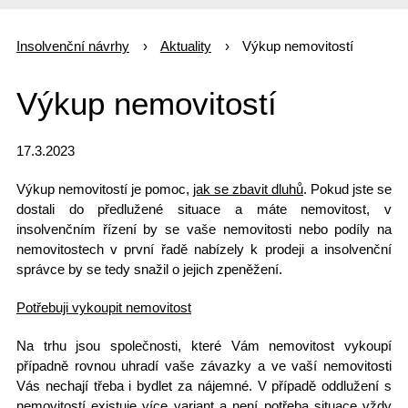
Insolvenční návrhy
Aktuality
Výkup nemovitostí
Výkup nemovitostí
17.3.2023
Výkup nemovitostí je pomoc,
jak se zbavit dluhů
. Pokud jste se
dostali do
předlužené situace
a máte nemovitost, v
insolvenčním řízení by se vaše nemovitosti nebo podíly na
nemovitostech v první řadě nabízely k prodeji a insolvenční
správce by se tedy snažil o jejich zpeněžení.
Potřebuji vykoupit nemovitost
Na trhu jsou společnosti, které Vám
nemovitost vykoupí
případně rovnou uhradí vaše závazky a ve vaší nemovitosti
Vás nechají třeba i bydlet za nájemné. V případě oddlužení s
nemovitostí existuje více variant a není potřeba situace vždy