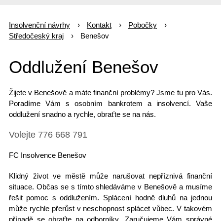
Insolvenční návrhy
Kontakt
Pobočky
Středočeský kraj
Benešov
Oddlužení Benešov
Žijete v
Benešově
a máte finanční problémy? Jsme tu pro Vás.
Poradíme Vám s osobním bankrotem a insolvencí. Vaše
oddlužení snadno a rychle, obraťte se na nás.
Volejte 776 668 791
FC Insolvence Benešov
Klidný život ve městě může narušovat nepříznivá finanční
situace. Občas se s tímto shledáváme v Benešově a musíme
řešit pomoc s oddlužením. Splácení hodně dluhů na jednou
může rychle přerůst v neschopnost splácet vůbec. V takovém
případě se
obraťte na odborníky
. Zaručujeme Vám správné