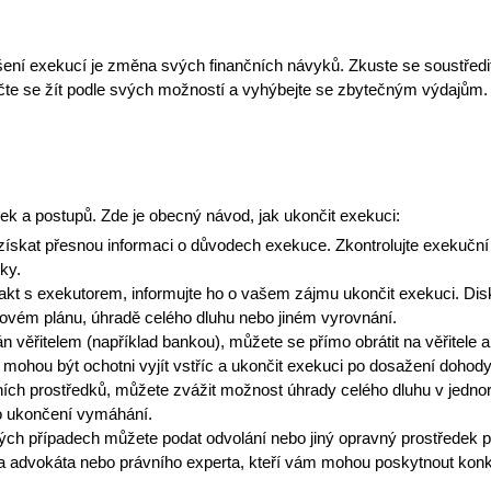
šení exekucí
je změna svých finančních návyků. Zkuste se soustředit n
e se žít podle svých možností a vyhýbejte se zbytečným výdajům. 
k a postupů. Zde je obecný návod, jak ukončit exekuci:
ískat přesnou informaci o důvodech exekuce. Zkontrolujte exekuční ti
ky.
akt s exekutorem, informujte ho o vašem zájmu ukončit exekuci. Disk
ovém plánu, úhradě celého dluhu nebo jiném vyrovnání.
n věřitelem (například bankou), můžete se přímo obrátit na věřitele
é mohou být ochotni vyjít vstříc a ukončit exekuci po dosažení dohody
ích prostředků, můžete zvážit možnost úhrady celého dluhu v jednor
 o ukončení vymáhání.
ých případech můžete podat odvolání nebo jiný opravný prostředek p
 na advokáta nebo právního experta, kteří vám mohou poskytnout kon