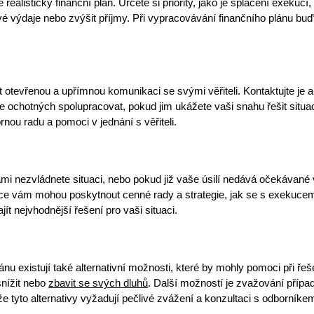
 realistický finanční plán
. Určete si priority, jako je splácení exeku
vé výdaje nebo zvýšit příjmy. Při vypracovávání finančního plánu buď
vat otevřenou a upřímnou komunikaci se svými věřiteli. Kontaktujte j
e ochotných spolupracovat, pokud jim ukážete vaši snahu řešit situa
ou radu a pomoci v jednání s věřiteli.
sami nezvládnete situaci, nebo pokud již vaše úsilí nedává očekávan
ce
vám mohou poskytnout cenné rady a strategie, jak se s exekucemi v
t nejvhodnější řešení pro vaši situaci.
lánu existují také alternativní možnosti, které by mohly pomoci při ř
nížit nebo
zbavit se svých dluhů
. Další možností je zvažování přípa
že tyto alternativy vyžadují pečlivé zvážení a konzultaci s odborníke