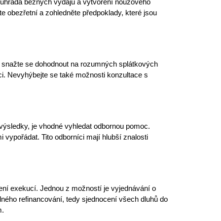
cí, úhrada běžných výdajů a vytvoření nouzového
te obezřetní a zohledněte předpoklady, které jsou
e a snažte se dohodnout na rozumných splátkových
ci. Nevyhýbejte se také možnosti konzultace s
é výsledky, je vhodné vyhledat odbornou pomoc.
ypořádat. Tito odborníci mají hlubší znalosti
ešení exekucí. Jednou z možností je vyjednávání o
dného refinancování, tedy sjednocení všech dluhů do
m.