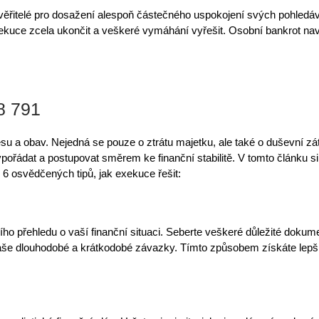
 věřitelé pro dosažení alespoň částečného uspokojení svých pohledá
uce zcela ukončit a veškeré vymáhání vyřešit.
Osobní bankrot
nav
8 791
su a obav. Nejedná se pouze o ztrátu majetku, ale také o duševní zát
vypořádat a postupovat
směrem ke finanční stabilitě
. V tomto článku si
e
6 osvědčených tipů
, jak exekuce řešit:
o přehledu o vaší finanční situaci. Seberte veškeré důležité dokumen
 vaše dlouhodobé a krátkodobé závazky. Tímto způsobem získáte lepší