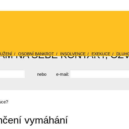
M NA SEBE KONTAKT, OZ
UŽENÍ
OSOBNÍ BANKROT
INSOLVENCE
EXEKUCE
DLUH
nebo
e-mail:
kuce?
nčení vymáhání