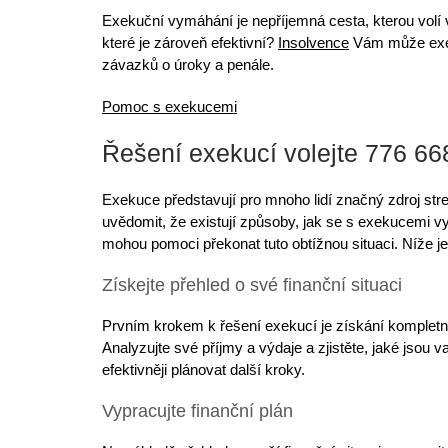
Exekuční vymáhání
je nepříjemná cesta, kterou volí
které je zároveň efektivní?
Insolvence
Vám může exek
závazků o úroky a penále.
Pomoc s exekucemi
Řešení exekucí volejte 776 66
Exekuce představují pro mnoho lidí značný zdroj stre
uvědomit, že existují způsoby, jak se s exekucemi 
mohou pomoci překonat tuto obtížnou situaci. Níže j
Získejte přehled o své finanční situaci
Prvním krokem k řešení exekucí je získání kompletníh
Analyzujte své příjmy a výdaje
a zjistěte, jaké jsou
efektivněji plánovat další kroky.
Vypracujte finanční plán