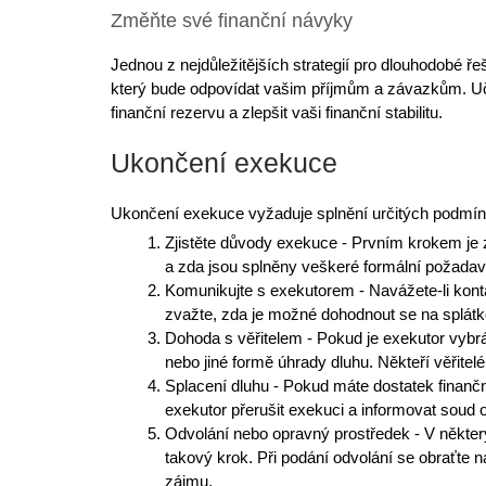
Změňte své finanční návyky
Jednou z nejdůležitějších strategií pro
dlouhodobé ře
který bude odpovídat vašim příjmům a závazkům. Učt
finanční rezervu a zlepšit vaši finanční stabilitu.
Ukončení exekuce
Ukončení exekuce vyžaduje splnění určitých podmíne
Zjistěte důvody exekuce
- Prvním krokem je z
a zda jsou splněny veškeré formální požadav
Komunikujte s exekutorem
- Navážete-li kont
zvažte, zda je možné dohodnout se na splátk
Dohoda s věřitelem
- Pokud je exekutor vybrá
nebo jiné formě úhrady dluhu. Někteří věřitel
Splacení dluhu
- Pokud máte dostatek finančn
exekutor přerušit exekuci a informovat soud
Odvolání nebo opravný prostředek
- V někter
takový krok. Při podání odvolání se obraťte
zájmu.