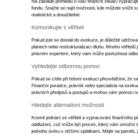
Na základě přehledu o vaší finanční situaci
vypracujte
fondu. Snažte se najít možnosti, kde můžete snížit s
realistické a dosažitelné.
Komunikujte s věřiteli
Pokud jste se dostali do exekuce, je důležité udržo
plánech nebo restrukturalizaci dluhu.
Mnoho věřitelů
j
právním expertem, který vám může poskytnout odborn
Vyhledejte odbornou pomoc
Pokud se cítíte při řešení exekucí přesvědčeni, že 
Finanční poradce, právník nebo
specialista na exeku
právních předpisů a postupů a mohou vám pomoci nají
Hledejte alternativní možnosti
Kromě jednání se věřiteli a vypracování finančního p
oddlužení, což může být proces, který vám umožní s
jednoho úvěru s nižšími splátkami
. Mějte na paměti, 