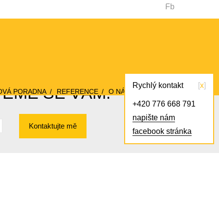
Fb
Rychlý kontakt
x
VEME SE VÁM!
OVÁ PORADNA
REFERENCE
O NÁS
KONTAKT
+420 776 668 791
napište nám
Kontaktujte mě
facebook stránka