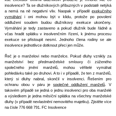
insolvence? Ta se dlužníkových příbuzných v podstatě netýká
a nemá na ně negativní vliv. Naopak v případě
exekučního
vymáhání
i oni mohou být v klidu, protože po povolení
oddlužení soudem budou dlužníkovy exekuce ukončeny.
Vymáhání je tedy zastaveno
a pokud dlužník bude řádně a
včas hradit splátku v insolvenčním řízení, k jinému procesu
exekuce se přistoupit nesmí. Jednoho člena rodiny se ale
insolvence jednotlivce dotknout přeci jen může.
Řeč je o
manželovi nebo manželce
. Pokud dluhy vznikly za
manželství bez předmanželské smlouvy či zúženého
společného jmění manželů, mohou věřitelé vymáhat
pohledávku také po druhovi. A to i v případě, že ten z manželů,
který si dluhy nabral, skončil v insolvenci. Řešením pro
ochranu obou v páru je
společné oddlužení manželů
. V
takovém případě se jedná o jednu insolvenci pro oba manželé
a výsledkem je jedna měsíční splátka na všechny manželské
dluhy (v případě nevlastnění nemovitého majetku). Zjistěte více
na
čísle 776 668 791
. FC Insolvence