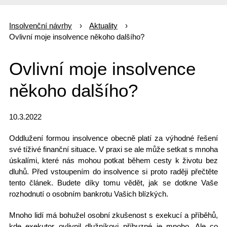
Insolvenční návrhy
Aktuality
Ovlivní moje insolvence někoho dalšího?
Ovlivní moje insolvence
někoho dalšího?
10.3.2022
Oddlužení
formou insolvence
obecně platí za výhodné řešení
své tíživé finanční situace. V praxi se ale může setkat s mnoha
úskalími, které nás mohou potkat během cesty k životu bez
dluhů. Před vstoupením do insolvence si proto raději přečtěte
tento článek. Budete díky tomu vědět, jak se dotkne Vaše
rozhodnutí o
osobním bankrotu
Vašich blízkých.
Mnoho lidí má bohužel osobní zkušenost s exekucí a příběhů,
kde exekutor ovlivnil dlužníkovi příbuzné je mnoho. Ale co