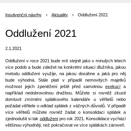
Insolvenční návrhy
Aktuality
Oddlužení 2021
Oddlužení 2021
2.1.2021
Oddlužení v roce 2021
bude mít stejně jako v minulých letech
více podob a bude záležet na konkrétní situaci dlužníka, jakou
metodu oddlužení využije, na jakou dosáhne a jaká pro něj
bude výhodná. Stále platí v případě
nemovitých majetků
možnost jejich zpeněžení ještě před samotnou
exekucí
a
například nedobrovolnou dražbou. Můžete si rovněž zkusit
domluvit
zmírnění splátkového kalendáře
u věřitelů nebo
požádat věřitele o odklad splátek z vážných důvodů. V případě
více věřitelů můžete rovněž žádat o konsolidaci splátek a
zjednodušit si tak
oddlužení
pro rok 2021.
Konsolidace
vychází
většinou výhodněji, než pokračovat ve více splátkách zároveň.