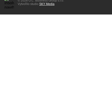
© 2026 O.C. Business Group s.r.o.
Vytvořilo studio
SKY Media