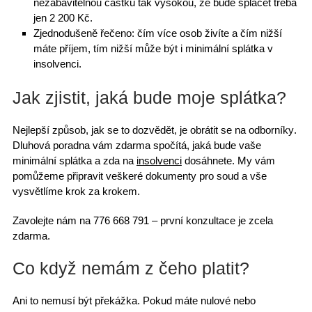
nezabavitelnou částku tak vysokou, že bude splácet třeba
jen 2 200 Kč.
Zjednodušeně řečeno: čím více osob živíte a čím nižší
máte příjem, tím nižší může být i minimální splátka v
insolvenci.
Jak zjistit, jaká bude moje splátka?
Nejlepší způsob, jak se to dozvědět, je
obrátit se na odborníky
.
Dluhová poradna vám zdarma spočítá, jaká bude
vaše
minimální splátka
a zda na
insolvenci
dosáhnete. My vám
pomůžeme připravit veškeré dokumenty pro soud a vše
vysvětlíme krok za krokem.
Zavolejte nám na
776 668 791
– první konzultace je zcela
zdarma
.
Co když nemám z čeho platit?
Ani to nemusí být překážka. Pokud máte nulové nebo