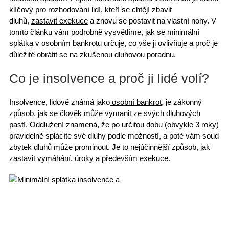
klíčový pro rozhodování lidí, kteří se chtějí zbavit
dluhů,
zastavit exekuce
a znovu se postavit na vlastní nohy. V
tomto článku vám podrobně vysvětlíme, jak se minimální
splátka v osobním bankrotu určuje, co vše ji ovlivňuje a proč je
důležité obrátit se na
zkušenou dluhovou poradnu
.
Co je insolvence a proč ji lidé volí?
Insolvence, lidově známá jako
osobní bankrot
, je zákonný
způsob, jak se člověk může vymanit ze svých dluhových
pastí.
Oddlužení
znamená, že po určitou dobu (
obvykle 3 roky
)
pravidelně splácíte své dluhy podle možností, a poté vám soud
zbytek dluhů může prominout
. Je to nejúčinnější způsob, jak
zastavit vymáhání, úroky a především exekuce.