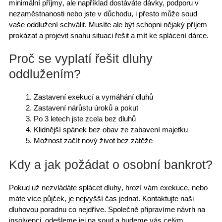
minimální příjmy
, ale například dostáváte dávky, podporu v
nezaměstnanosti nebo jste v důchodu, i přesto může soud
vaše
oddlužení schválit
. Musíte ale být schopni nějaký příjem
prokázat a
projevit snahu situaci řešit
a mít ke splácení dárce.
Proč se vyplatí řešit dluhy
oddlužením?
Zastavení exekucí a vymáhání dluhů
Zastavení nárůstu úroků a pokut
Po 3 letech
jste zcela bez dluhů
Klidnější spánek bez obav ze zabavení majetku
Možnost začít
nový život bez zátěže
Kdy a jak požádat o osobní bankrot?
Pokud už
nezvládáte splácet dluhy
, hrozí vám exekuce, nebo
máte více půjček, je nejvyšší čas jednat.
Kontaktujte naši
dluhovou poradnu
co nejdříve. Společně připravíme
návrh na
insolvenci
, odešleme jej na soud a budeme vás celým