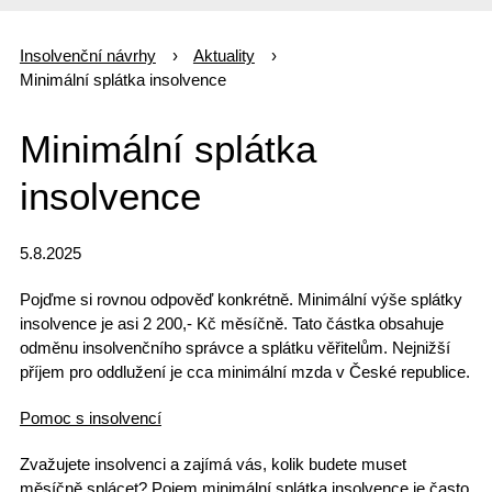
Insolvenční návrhy
Aktuality
Minimální splátka insolvence
Minimální splátka
insolvence
5.8.2025
Pojďme si rovnou odpověď konkrétně.
Minimální výše splátky
insolvence je asi 2 200,- Kč měsíčně.
Tato částka obsahuje
odměnu insolvenčního správce a splátku věřitelům. Nejnižší
příjem pro oddlužení je cca minimální mzda v České republice.
Pomoc s insolvencí
Zvažujete insolvenci
a zajímá vás, kolik budete muset
měsíčně splácet? Pojem minimální splátka insolvence je často