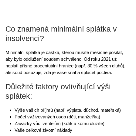
Co znamená minimální splátka v
insolvenci?
Minimální splátka je částka, kterou musíte
měsíčně posílat
,
aby bylo oddlužení soudem schváleno. Od roku 2021 už
neplatí přísné procentuální hranice
(např. 30 % všech dluhů),
ale
soud posuzuje
, zda je vaše snaha splácet poctivá.
Důležité faktory ovlivňující výši
splátek:
Výše vašich
příjmů
(např. výplata, důchod, mateřská)
Počet vyživovaných osob (
děti
, manžel/ka)
Závazky vůči věřitelům (kolik a komu dlužíte)
Vaše celkové
životní náklady