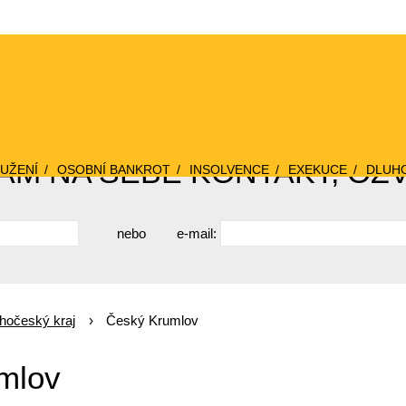
M NA SEBE KONTAKT, OZ
UŽENÍ
OSOBNÍ BANKROT
INSOLVENCE
EXEKUCE
DLUH
nebo
e-mail:
ihočeský kraj
Český Krumlov
mlov