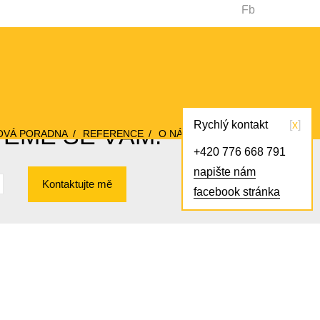
Fb
Rychlý kontakt
x
VEME SE VÁM!
OVÁ PORADNA
REFERENCE
O NÁS
KONTAKT
+420 776 668 791
napište nám
Kontaktujte mě
facebook stránka