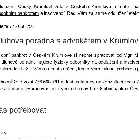
dlužení Český Krumlov! Jste z
Českého Krumlova
a máte fina
osobním bankrotem
a insolvencí. Rádi Vám zajistíme oddlužení efekt
lejte 776 668 791
luhová poradna s advokátem v Krumlov
obní bankrot v Českém Krumlově si nechte zpracovat od Mgr. Mila
e
dluhové poradně
najdete fyzicky odborníky na oddlužení a insolve
oblém dojet až k Vám na místo určení, kde s Vámi situaci probere a p
bo můžete volat
776 668 791
a dostanete rady na konzultaci zcela
rychlé a správné vypracování insolvenčního návrhu. Osobní bankrot Č
s potřebovat
azy