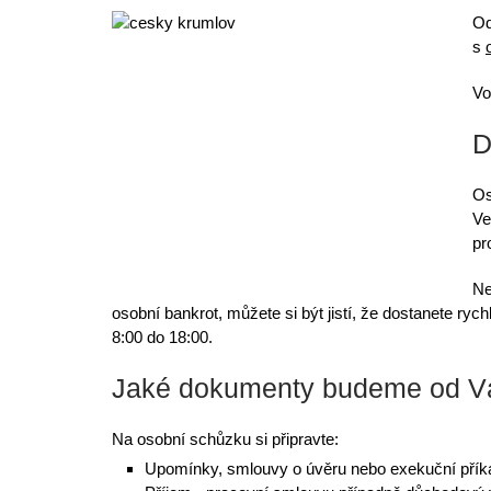
Od
s
Vo
D
Os
V
pr
Ne
osobní bankrot, můžete si být jistí, že dostanete 
8:00 do 18:00.
Jaké dokumenty budeme od Vá
Na osobní schůzku si připravte:
Upomínky,
smlouvy o úvěru
nebo exekuční přík