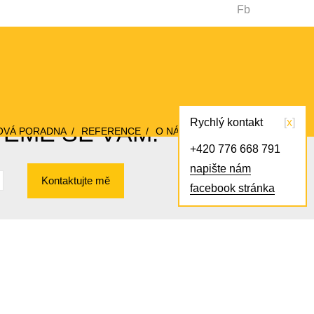
Fb
Rychlý kontakt
x
VEME SE VÁM!
OVÁ PORADNA
REFERENCE
O NÁS
KONTAKT
+420 776 668 791
napište nám
Kontaktujte mě
facebook stránka