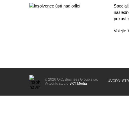
Special
následn
pokusím
Volejte
© 2026 O.C. Business Group s.r.o.
ÚVODNÍ ST
Vytvořilo studio
SKY Media