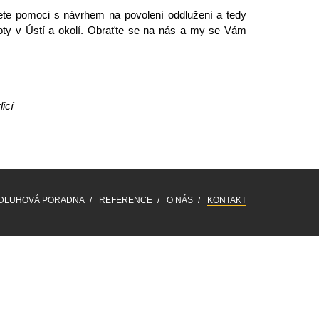
ete pomoci s návrhem na povolení oddlužení a tedy
oty
v Ústí a okolí. Obraťte se na nás a my se Vám
icí
DLUHOVÁ PORADNA
REFERENCE
O NÁS
KONTAKT