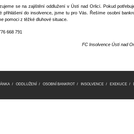
izujeme se na zajištění
oddlužení v Ústí nad Orlicí
. Pokud potřebuj
é přihlášení do insolvence, jsme tu pro Vás. Řešíme
osobní bankr
e pomoci z těžké dluhové situace.
 776 668 791
FC Insolvence Ústí nad Orl
RÁNKA
ODDLUŽENÍ
OSOBNÍ BANKROT
INSOLVENCE
EXEKUCE