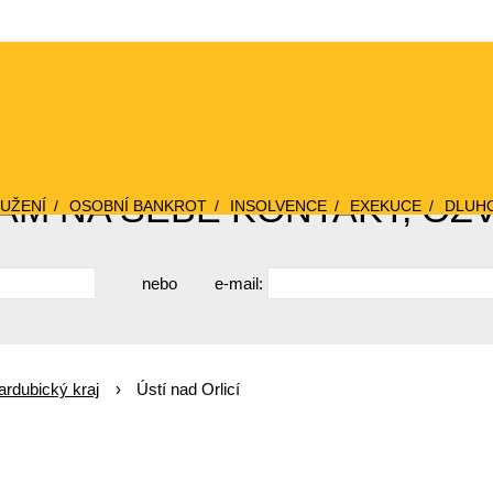
M NA SEBE KONTAKT, OZ
UŽENÍ
OSOBNÍ BANKROT
INSOLVENCE
EXEKUCE
DLUH
nebo
e-mail:
ardubický kraj
Ústí nad Orlicí