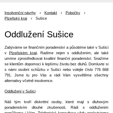
Insolvenční návrhy
Kontakt
Pobočky
Plzeňský kraj
Sušice
Oddlužení Sušice
Zabýváme se finančním poradenství a působíme také v Sušici
v
Plzeňském kraji
. Radíme nejen s oddlužením, ale také
umíme zprostředkovat kvalitní finanční poradenství. Snažíme
se klientům dopomoci k
lepšímu životu bez dluhů
. Domluvte si
s námi osobní schůzku v Sušici nebo
volejte číslo 776 668
791
. Jsme tu pro Vás a rádi Vám vysvětlíme všechny
alternativy
včetně insolvence
.
Oddlužení v Sušici
Náš tým tvoří diskrétní osoby, které mají s
dluhovým
poradenstvím
dlouhé zkušenosti. Rádi s oddlužením
pomůžeme i Vám.
Telefonické konzultace
vždy poskytujeme