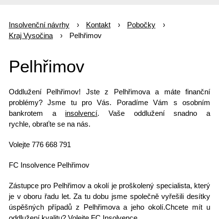
Insolvenční návrhy
Kontakt
Pobočky
Kraj Vysočina
Pelhřimov
Pelhřimov
Oddlužení Pelhřimov! Jste z
Pelhřimova
a máte finanční
problémy? Jsme tu pro Vás. Poradíme Vám s osobním
bankrotem a
insolvencí
. Vaše oddlužení snadno a
rychle, obraťte se na nás.
Volejte 776 668 791
FC Insolvence Pelhřimov
Zástupce pro Pelhřimov a okolí je proškolený specialista, který
je v oboru řadu let. Za tu dobu jsme společně vyřešili desítky
úspěšných případů z Pelhřimova a jeho okolí.Chcete mít u
oddlužení kvalitu? Volejte FC Insolvence.