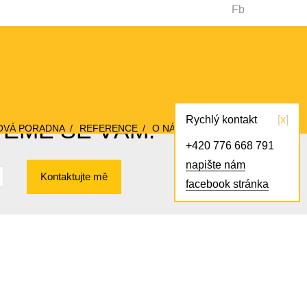
Fb
Rychlý kontakt
x
VEME SE VÁM!
OVÁ PORADNA
REFERENCE
O NÁS
KONTAKT
+420 776 668 791
napište nám
Kontaktujte mě
facebook stránka