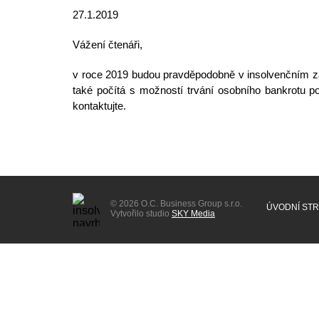
27.1.2019
Vážení čtenáři,
v roce 2019 budou pravděpodobně v insolvenčním zá
také počítá s možností trvání osobního bankrotu 
kontaktujte.
© 2026 O.C. Business Group s.r.o.
ÚVODNÍ ST
Vytvořilo studio
SKY Media