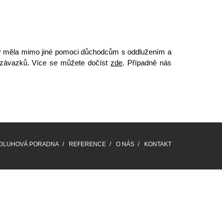
by měla mimo jiné pomoci důchodcům s oddlužením a
závazků
. Více se můžete dočíst
zde
. Případně nás
DLUHOVÁ PORADNA
REFERENCE
O NÁS
KONTAKT