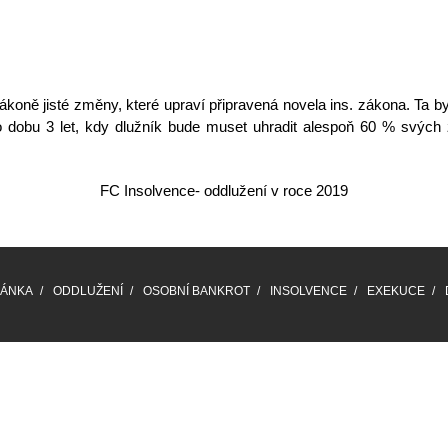
koně jisté změny, které upraví připravená
novela ins. zákona
. Ta 
po dobu
3 let
, kdy dlužník bude muset uhradit alespoň
60 % svých 
FC Insolvence- oddlužení v roce 2019
RÁNKA
ODDLUŽENÍ
OSOBNÍ BANKROT
INSOLVENCE
EXEKUCE