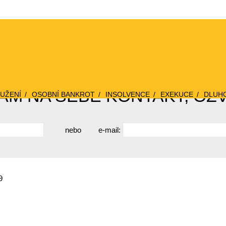
M NA SEBE KONTAKT, OZ
UŽENÍ
OSOBNÍ BANKROT
INSOLVENCE
EXEKUCE
DLUH
nebo
e-mail:
9