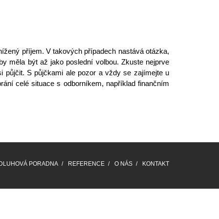
nížený příjem
. V takových případech nastává otázka,
 by měla být až jako poslední volbou. Zkuste nejprve
i půjčit. S půjčkami ale pozor a vždy se zajímejte u
rání celé situace s
odborníkem
, například finančním
DLUHOVÁ PORADNA
REFERENCE
O NÁS
KONTAKT