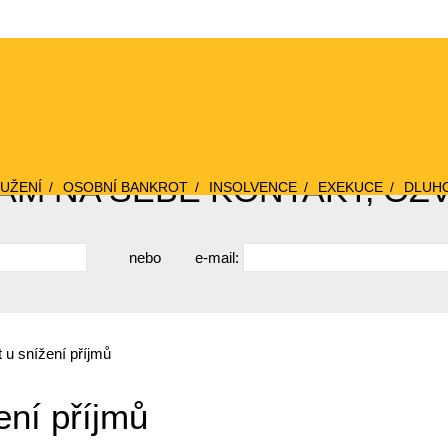
M NA SEBE KONTAKT, OZ
UŽENÍ
OSOBNÍ BANKROT
INSOLVENCE
EXEKUCE
DLUH
nebo
e-mail:
 u snížení příjmů
ení příjmů