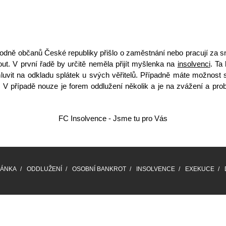
hodně občanů České republiky přišlo o zaměstnání nebo
pracují za s
out. V první řadě by určitě neměla přijít myšlenka na
insolvenci
. Ta
mluvit na odkladu splátek u svých věřitelů. Případně máte možnost s
. V případě nouze je forem
oddlužení
několik a je na zvážení a prob
FC Insolvence - Jsme tu pro Vás
RÁNKA
ODDLUŽENÍ
OSOBNÍ BANKROT
INSOLVENCE
EXEKUCE