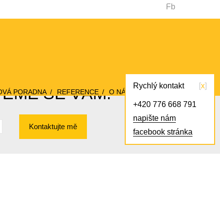
Fb
Rychlý kontakt
x
VEME SE VÁM!
OVÁ PORADNA
REFERENCE
O NÁS
KONTAKT
+420 776 668 791
napište nám
Kontaktujte mě
facebook stránka