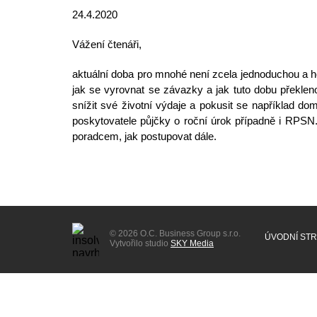
24.4.2020
Vážení čtenáři,
aktuální doba pro mnohé není zcela jednoduchou a 
jak se
vyrovnat se závazky
a jak tuto dobu překlen
snížit své životní výdaje a pokusit se například do
poskytovatele půjčky o roční úrok případně i RPSN
poradcem, jak postupovat dále.
© 2026 O.C. Business Group s.r.o.
ÚVODNÍ ST
Vytvořilo studio
SKY Media