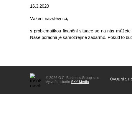
16.3.2020
Vážení návštěvníci,
s problematikou finanční situace se na nás můžete 
Naše poradna je samozřejmě zadarmo. Pokud to bude
© 2026 O.C. Business Group s.r.o.
ÚVODNÍ ST
Vytvořilo studio
SKY Media