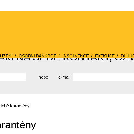
M NA SEBE KONTAKT, OZ
UŽENÍ
OSOBNÍ BANKROT
INSOLVENCE
EXEKUCE
DLUH
nebo
e-mail:
 době karantény
arantény