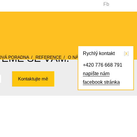
Fb
Rychlý kontakt
x
VEME SE VÁM!
OVÁ PORADNA
REFERENCE
O NÁS
KONTAKT
+420 776 668 791
napište nám
Kontaktujte mě
facebook stránka